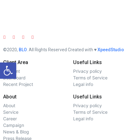
©2020,
BLO
. All Rights Reserved Created with ♥︎
XpeedStudio
Otwórz pasek narzędzi
Client Area
Useful Links
Account
Privacy policy
Dashboard
Terms of Service
Recent Project
Legal info
About
Useful Links
About
Privacy policy
Service
Terms of Service
Career
Legal info
Campaign
News & Blog
Press Release