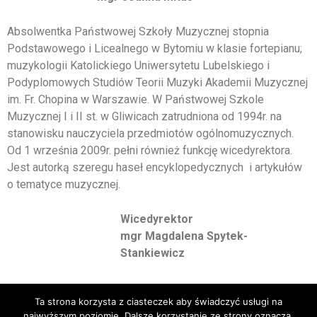
Absolwentka Państwowej Szkoły Muzycznej stopnia
Podstawowego i Licealnego w Bytomiu w klasie fortepianu;
muzykologii Katolickiego Uniwersytetu Lubelskiego i
Podyplomowych Studiów Teorii Muzyki Akademii Muzycznej
im. Fr. Chopina w Warszawie. W Państwowej Szkole
Muzycznej I i II st. w Gliwicach zatrudniona od 1994r. na
stanowisku nauczyciela przedmiotów ogólnomuzycznych.
Od 1 września 2009r. pełni również funkcję wicedyrektora.
Jest autorką szeregu haseł encyklopedycznych i artykułów
o tematyce muzycznej.
Wicedyrektor
mgr Magdalena Spytek-
Stankiewicz
Ta strona korzysta z ciasteczek aby świadczyć usługi na
najwyższym poziomie. Dalsze korzystanie ze strony oznacza,