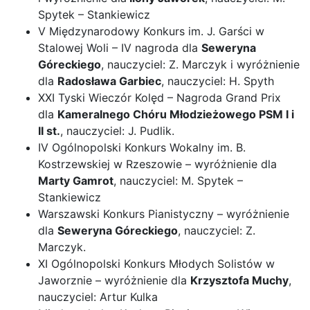
Spytek – Stankiewicz
V Międzynarodowy Konkurs im. J. Garści w
Stalowej Woli – IV nagroda dla
Seweryna
Góreckiego
, nauczyciel: Z. Marczyk i wyróżnienie
dla
Radosława Garbiec
, nauczyciel: H. Spyth
XXI Tyski Wieczór Kolęd – Nagroda Grand Prix
dla
Kameralnego Chóru Młodzieżowego PSM I i
II st.
, nauczyciel: J. Pudlik.
IV Ogólnopolski Konkurs Wokalny im. B.
Kostrzewskiej w Rzeszowie – wyróżnienie dla
Marty Gamrot
, nauczyciel: M. Spytek –
Stankiewicz
Warszawski Konkurs Pianistyczny – wyróżnienie
dla
Seweryna Góreckiego
, nauczyciel: Z.
Marczyk.
XI Ogólnopolski Konkurs Młodych Solistów w
Jaworznie – wyróżnienie dla
Krzysztofa Muchy
,
nauczyciel: Artur Kulka