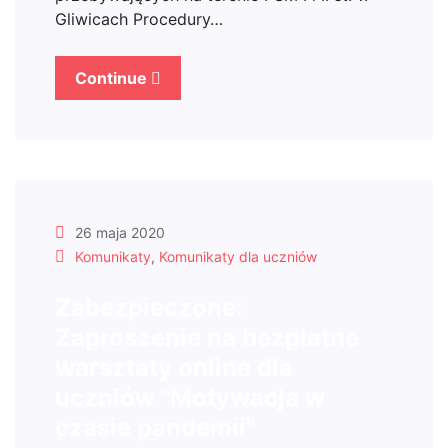
Gliwicach Procedury…
Continue
26 maja 2020
Komunikaty
,
Komunikaty dla uczniów
Zabezpieczone:
Zaproszenie na bezpłatne
warsztaty online dla
uczniów "Motywacja w
czasie pandemii"