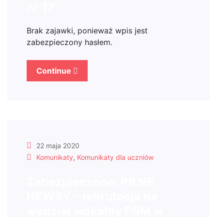
nr 17
Brak zajawki, ponieważ wpis jest
zabezpieczony hasłem.
Continue
22 maja 2020
Komunikaty
,
Komunikaty dla uczniów
Zabezpieczone: PILNE
NEWSY – rekrutacja na
wydział wokalny PSM w