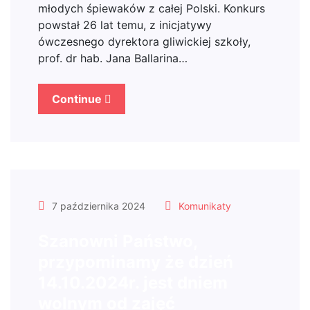
młodych śpiewaków z całej Polski. Konkurs
powstał 26 lat temu, z inicjatywy
ówczesnego dyrektora gliwickiej szkoły,
prof. dr hab. Jana Ballarina…
Continue
7 października 2024
Komunikaty
Szanowni Państwo,
przypominamy że dzień
14.10.2024r. jest dniem
wolnym od zajęć