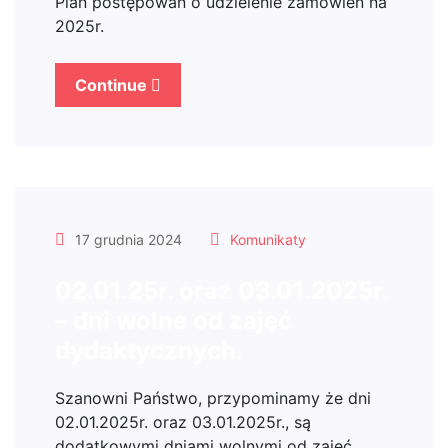
Plan postępowań o udzielenie zamówień na
2025r.
Continue
17 grudnia 2024
Komunikaty
02.01.25r. oraz 03.01.2025r.
– dni wolne od zajęć
dydaktycznych.
Szanowni Państwo, przypominamy że dni
02.01.2025r. oraz 03.01.2025r., są
dodatkowymi dniami wolnymi od zajęć