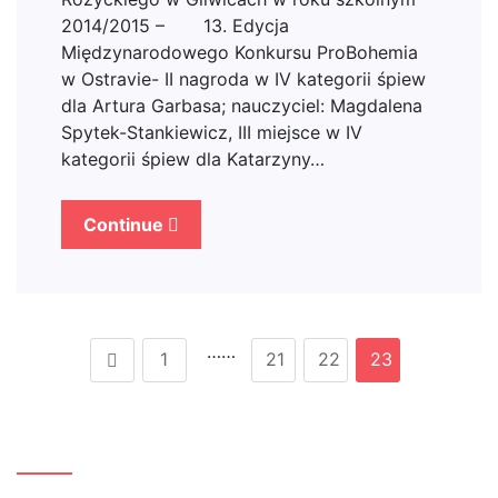
2014/2015 – 13. Edycja
Międzynarodowego Konkursu ProBohemia
w Ostravie- II nagroda w IV kategorii śpiew
dla Artura Garbasa; nauczyciel: Magdalena
Spytek-Stankiewicz, III miejsce w IV
kategorii śpiew dla Katarzyny…
Continue
……
1
21
22
23
Szukaj…