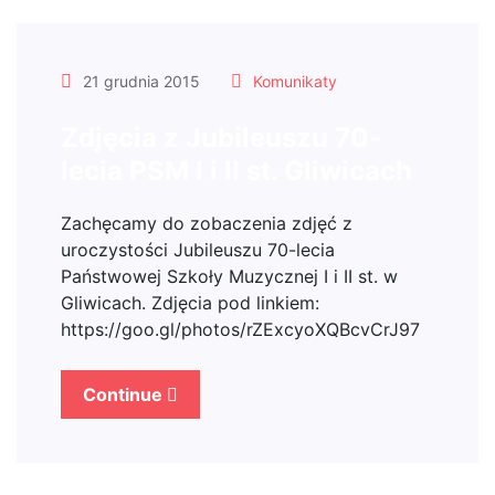
21 grudnia 2015
Komunikaty
Zdjęcia z Jubileuszu 70-
lecia PSM I i II st. Gliwicach
Zachęcamy do zobaczenia zdjęć z
uroczystości Jubileuszu 70-lecia
Państwowej Szkoły Muzycznej I i II st. w
Gliwicach. Zdjęcia pod linkiem:
https://goo.gl/photos/rZExcyoXQBcvCrJ97
Continue