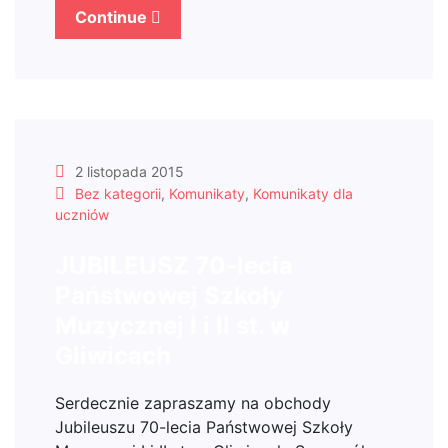
Continue
2 listopada 2015
Bez kategorii
,
Komunikaty
,
Komunikaty dla
uczniów
JUBILEUSZ 70-lecia
Państwowej Szkoły
Muzycznej I i II st. w
Gliwicach
Serdecznie zapraszamy na obchody
Jubileuszu 70-lecia Państwowej Szkoły