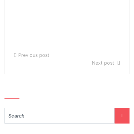
Koncert
Stypendium
jubileuszowy
Ministra Kultury
sekcji
i Dziedzictwa
instrumentów
Narodowego dla
smyczkowych i
dyplomantów
gitary
szkół
artystycznych
Previous post
Next post
Szukaj…