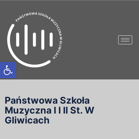
Otwórz pasek narzędzi
Państwowa Szkoła
Muzyczna I I II St. W
Gliwicach