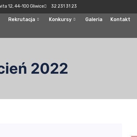
wita 12, 44-100 Gliwice
32 231 31 23
Rekrutacja
Konkursy
Galeria
Kontakt
cień 2022
S