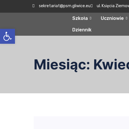
sekretariat@psm.gliwice.eu
ul. Księcia Ziemo
Szkoła
Uczniowie
Otwórz pasek narzędzi
Dziennik
Miesiąc:
Kwie