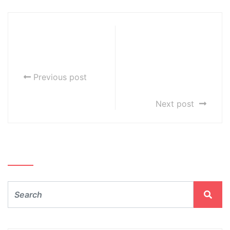
Wiosenna
Terminy badania
przerwa
predyspozycji
świąteczna
kandydatów do
PSM I st. w
Previous post
Gliwicach
Next post
Szukaj…