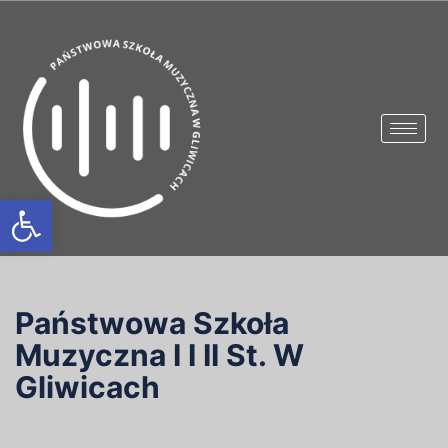
Otwórz pasek narzędzi
Państwowa Szkoła
Muzyczna I I II St. W
Gliwicach