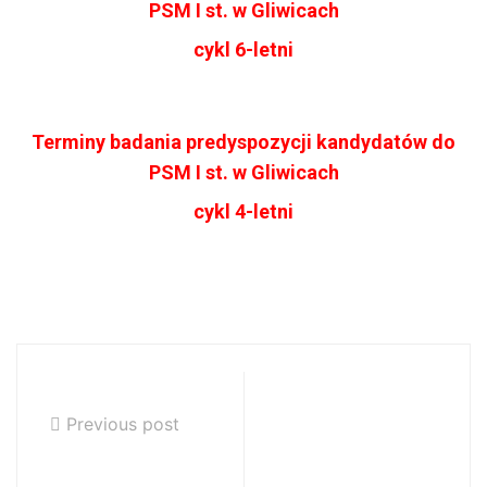
PSM I st. w Gliwicach
cykl 6-letni
Terminy badania predyspozycji kandydatów do
PSM I st. w Gliwicach
cykl 4-letni
02.05.2022r.
Listy
kandydatów
Previous post
zakwalifikowany
ch i