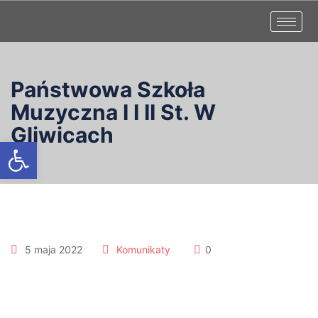
Państwowa Szkoła
Muzyczna I I II St. W
Gliwicach
Otwórz pasek narzędzi
5 maja 2022
Komunikaty
0
Terminy badania
predyspozycji kandydatów