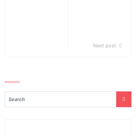
niezakwalifikow
anych do
kształcenia w
PSM I st. w
Gliwicach
Next post
Szukaj…
Archiwum