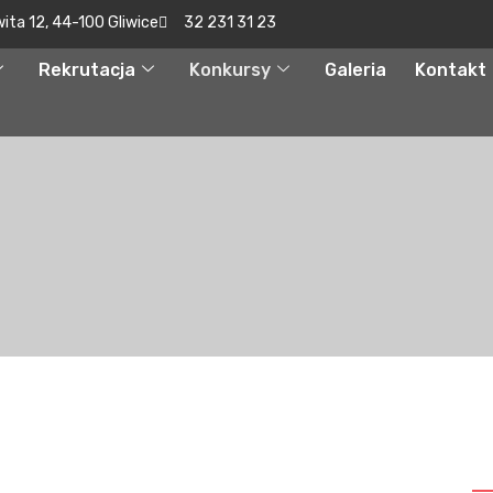
wita 12, 44-100 Gliwice
32 231 31 23
Rekrutacja
Konkursy
Galeria
Kontakt
S