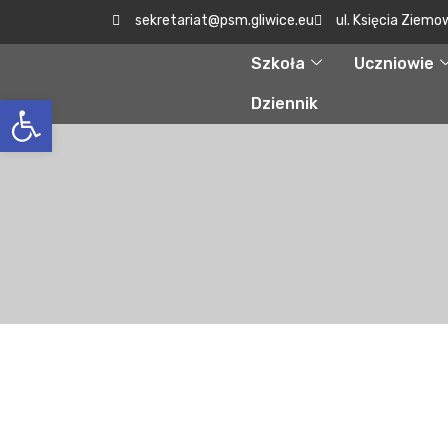
sekretariat@psm.gliwice.eu
ul. Księcia Ziemo
Szkoła
Uczniowie
Otwórz pasek narzędzi
Dziennik