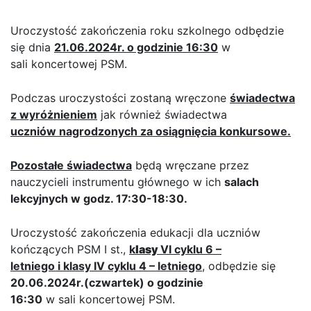
Uroczystość zakończenia roku szkolnego odbędzie
się dnia
21.06.2024r. o godzinie 16:30
w
sali koncertowej PSM.
Podczas uroczystości zostaną wręczone
świadectwa
z wyróżnieniem
jak również świadectwa
uczniów nagrodzonych za osiągnięcia konkursowe
.
Pozostałe świadectwa
będą wręczane przez
nauczycieli instrumentu głównego w ich
salach
lekcyjnych w godz. 17:30-18:30.
Uroczystość zakończenia edukacji dla uczniów
kończących PSM I st.,
k
lasy
VI cyklu 6 –
letniego i klasy IV cyklu 4 – letniego
, odbędzie się
20.06.2024r.(czwartek) o godzinie
16:30
w sali koncertowej PSM.