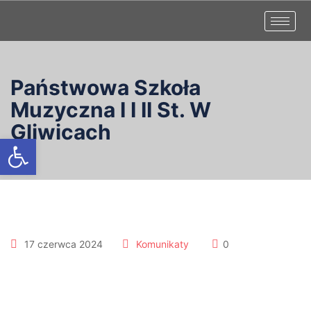
Państwowa Szkoła
Muzyczna I I II St. W
Gliwicach
Otwórz pasek narzędzi
17 czerwca 2024
Komunikaty
0
Zakończenie roku szkolnego
2023/2024