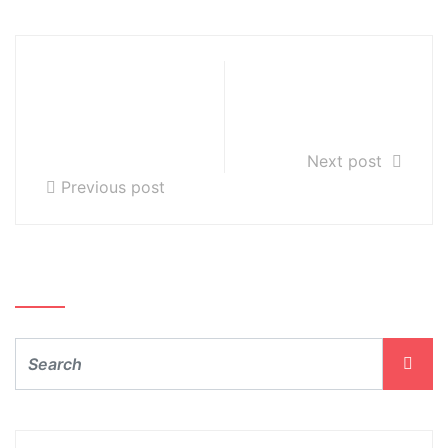
Rekrutacja do
Rozpoczęcie
PSM I st. na rok
roku szkolnego
szkolny
2024/2025
2024/2025
Next post
Previous post
Szukaj…