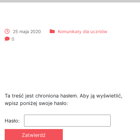
25 maja 2020
Komunikaty dla uczniów
0
Zabezpieczone: Dla
uczniów p. Doroty Zawady –
lekcja nr 10
Ta treść jest chroniona hasłem. Aby ją wyświetlić,
wpisz poniżej swoje hasło:
Hasło: