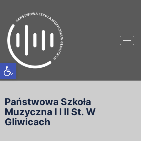
Otwórz pasek narzędzi
Państwowa Szkoła
Muzyczna I I II St. W
Gliwicach