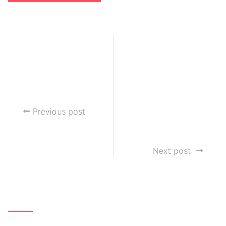
Zmiany w
Zabezpieczone:
zasadach
Zaproszenie na
rekrutacji do
bezpłatne
szkół
warsztaty online
artystycznych
dla uczniów
"Motywacja w
Previous post
czasie
pandemii"
Next post
Szukaj…