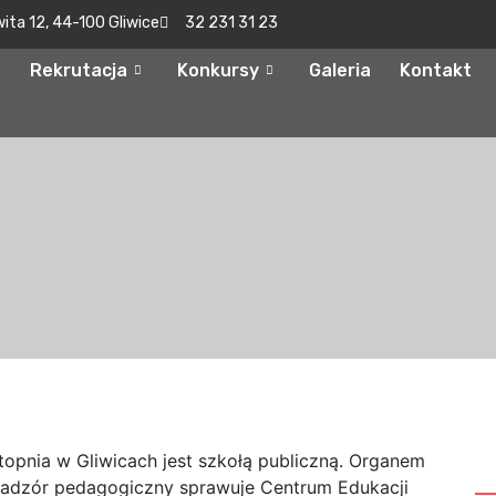
wita 12, 44-100 Gliwice
32 231 31 23
Rekrutacja
Konkursy
Galeria
Kontakt
S
topnia w Gliwicach jest szkołą publiczną. Organem
nadzór pedagogiczny sprawuje Centrum Edukacji