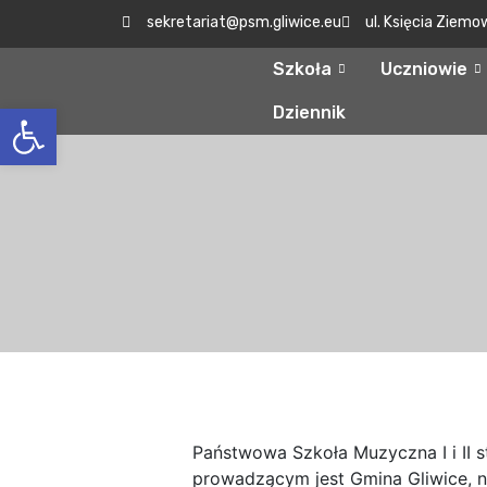
sekretariat@psm.gliwice.eu
ul. Księcia Ziemo
Szkoła
Uczniowie
Otwórz pasek narzędzi
Dziennik
Państwowa Szkoła Muzyczna I i II s
prowadzącym jest Gmina Gliwice, 