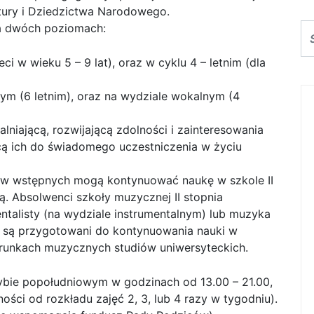
ltury i Dziedzictwa Narodowego.
na dwóch poziomach:
eci w wieku 5 – 9 lat), oraz w cyklu 4 – letnim (dla
lnym (6 letnim), oraz na wydziale wokalnym (4
alniającą, rozwijającą zdolności i zainteresowania
ą ich do świadomego uczestniczenia w życiu
ów wstępnych mogą kontynuować naukę w szkole II
ą. Absolwenci szkoły muzycznej II stopnia
talisty (na wydziale instrumentalnym) lub muzyka
i są przygotowani do kontynuowania nauki w
runkach muzycznych studiów uniwersyteckich.
rybie popołudniowym w godzinach od 13.00 – 21.00,
ości od rozkładu zajęć 2, 3, lub 4 razy w tygodniu).