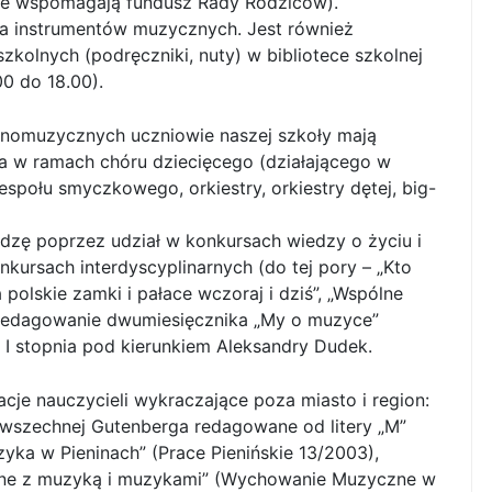
zice wspomagają fundusz Rady Rodziców).
ia instrumentów muzycznych. Jest również
olnych (podręczniki, nuty) w bibliotece szkolnej
0 do 18.00).
lnomuzycznych uczniowie naszej szkoły mają
 w ramach chóru dziecięcego (działającego w
 zespołu smyczkowego, orkiestry, orkiestry dętej, big-
zę poprzez udział w konkursach wiedzy o życiu i
kursach interdyscyplinarnych (do tej pory – „Kto
 polskie zamki i pałace wczoraj i dziś”, „Wspólne
 w redagowanie dwumiesięcznika „My o muzyce”
I stopnia pod kierunkiem Aleksandry Dudek.
cje nauczycieli wykraczające poza miasto i region:
owszechnej Gutenberga redagowane od litery „M”
zyka w Pieninach” (Prace Pienińskie 13/2003),
ane z muzyką i muzykami” (Wychowanie Muzyczne w