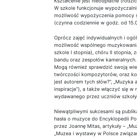
Kształcenie jest nieodpłatne (rod
W szkole funkcjonuje wypożyczaln
możliwość wypożyczenia pomocy szk
(czynna codziennie w godz. od 15.0
Oprócz zajęć indywidualnych i ogó
możliwość wspólnego muzykowania
szkole I stopnia), chóru II stopnia,
bandu oraz zespołów kameralnych.
Mogą również sprawdzić swoją wied
twórczości kompozytorów, oraz kon
jest autorem tych słów?”, „Muzyka a
inspiracje”), a także włączyć się
wydawanego przez uczniów szkoły 
Niewątpliwymi sukcesami są publika
hasła o muzyce do Encyklopedii P
przez Joannę Mitas, artykuły – „Mu
„Muzea i wystawy w Polsce związ