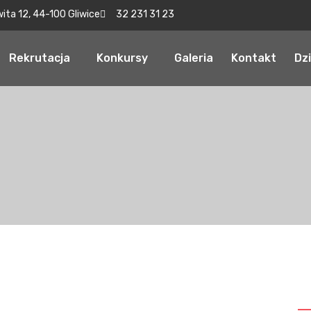
wita 12, 44-100 Gliwice
32 231 31 23
Rekrutacja
Konkursy
Galeria
Kontakt
Dz
S