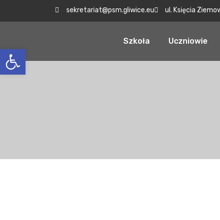
sekretariat@psm.gliwice.eu
ul. Księcia Ziemo
Szkoła
Uczniowie
Otwórz pasek narzędzi