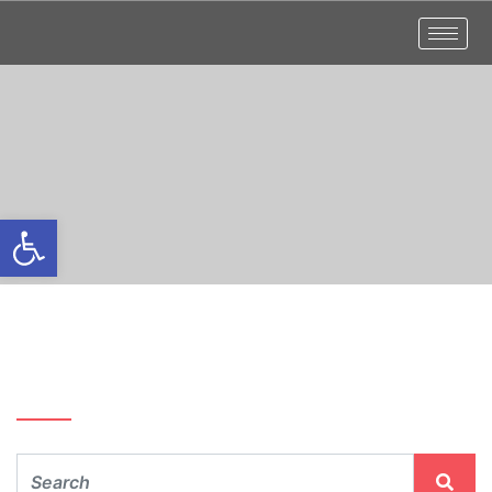
Otwórz pasek narzędzi
Szukaj…