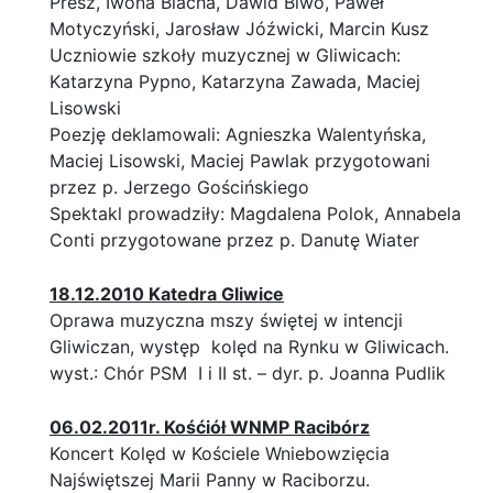
Presz, Iwona Blacha, Dawid Biwo, Paweł
Motyczyński, Jarosław Jóźwicki, Marcin Kusz
Uczniowie szkoły muzycznej w Gliwicach:
Katarzyna Pypno, Katarzyna Zawada, Maciej
Lisowski
Poezję deklamowali: Agnieszka Walentyńska,
Maciej Lisowski, Maciej Pawlak przygotowani
przez p. Jerzego Gościńskiego
Spektakl prowadziły: Magdalena Polok, Annabela
Conti przygotowane przez p. Danutę Wiater
18.12.2010 Katedra Gliwice
Oprawa muzyczna mszy świętej w intencji
Gliwiczan, występ kolęd na Rynku w Gliwicach.
wyst.: Chór PSM I i II st. – dyr. p. Joanna Pudlik
06.02.2011r. Kośćiół WNMP Racibórz
Koncert Kolęd w Kościele Wniebowzięcia
Najświętszej Marii Panny w Raciborzu.