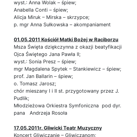
wyst.: Anna Wolak – śpiew;
Anabella Conti – śpiew;
Alicja Miruk – Mirska – skrzypce;
p. mgr Anna Sułkowska – akompaniament
01.05.2011 Kościół Matki Bożej w Raciborzu
Msza Święta dziękczynna z okazji beatyfikacji
Ojca Świętego Jana Pawła II;
wyst.: Sonia Presz – śpiew;
mgr Magdalena Spytek – Stankiewicz – śpiew;
prof. Jan Ballarin – śpiew;
o. Tomasz Jarosz;
chór mieszany I i II st. przygotowany przez J.
Pudlik;
Młodzieżowa Orkiestra Symfoniczna pod dyr.
pana Andrzeja Rosoła
17.05.2011r. Gliwicki Teatr Muzyczny
Koncert Gliwiczanie – Gliwiczanom;