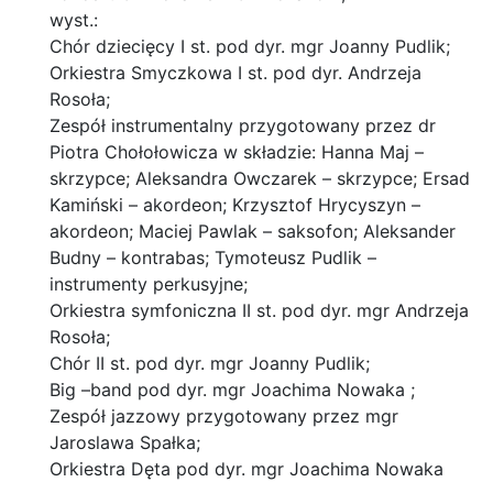
wyst.:
Chór dziecięcy I st. pod dyr. mgr Joanny Pudlik;
Orkiestra Smyczkowa I st. pod dyr. Andrzeja
Rosoła;
Zespół instrumentalny przygotowany przez dr
Piotra Chołołowicza w składzie: Hanna Maj –
skrzypce; Aleksandra Owczarek – skrzypce; Ersad
Kamiński – akordeon; Krzysztof Hrycyszyn –
akordeon; Maciej Pawlak – saksofon; Aleksander
Budny – kontrabas; Tymoteusz Pudlik –
instrumenty perkusyjne;
Orkiestra symfoniczna II st. pod dyr. mgr Andrzeja
Rosoła;
Chór II st. pod dyr. mgr Joanny Pudlik;
Big –band pod dyr. mgr Joachima Nowaka ;
Zespół jazzowy przygotowany przez mgr
Jaroslawa Spałka;
Orkiestra Dęta pod dyr. mgr Joachima Nowaka