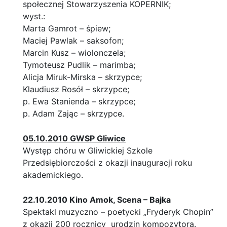
społecznej Stowarzyszenia KOPERNIK;
wyst.:
Marta Gamrot – śpiew;
Maciej Pawlak – saksofon;
Marcin Kusz – wiolonczela;
Tymoteusz Pudlik – marimba;
Alicja Miruk-Mirska – skrzypce;
Klaudiusz Rosół – skrzypce;
p. Ewa Stanienda – skrzypce;
p. Adam Zając – skrzypce.
05.10.2010 GWSP Gliwice
Występ chóru w Gliwickiej Szkole
Przedsiębiorczości z okazji inauguracji roku
akademickiego.
22.10.2010 Kino Amok, Scena – Bajka
Spektakl muzyczno – poetycki „Fryderyk Chopin”
z okazji 200 rocznicy urodzin kompozytora.