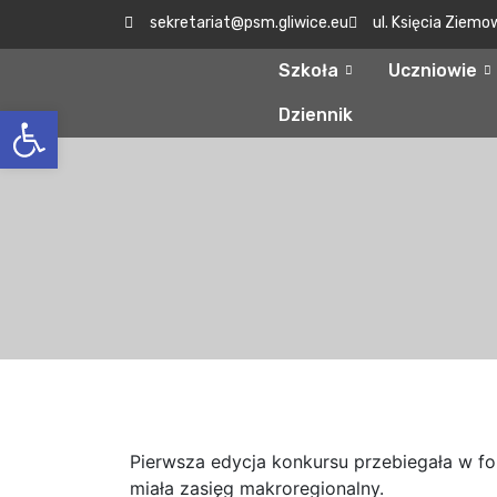
sekretariat@psm.gliwice.eu
ul. Księcia Ziemo
Szkoła
Uczniowie
Otwórz pasek narzędzi
Dziennik
Pierwsza edycja konkursu przebiegała w fo
miała zasięg makroregionalny.