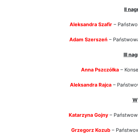
II na
Aleksandra Szafir
– Państwow
Adam Szerszeń
– Państwowa
III na
Anna Pszczółka
– Konse
Aleksandra Rajca
– Państwow
Wy
Katarzyna Gojny
– Państwowa
Grzegorz Kozub
– Państwowa