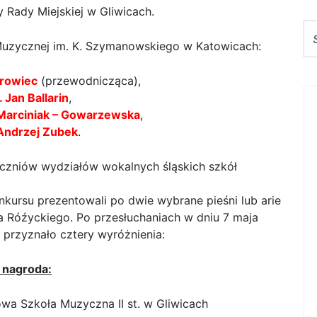
 Rady Miejskiej w Gliwicach.
Muzycznej im. K. Szymanowskiego w Katowicach:
Growiec
(przewodnicząca),
. Jan Ballarin
,
 Marciniak – Gowarzewska
,
 Andrzej Zubek
.
czniów wydziałów wokalnych śląskich szkół
kursu prezentowali po dwie wybrane pieśni lub arie
 Róźyckiego. Po przesłuchaniach w dniu 7 maja
i przyznało cztery wyróżnienia:
I nagroda:
wa Szkoła Muzyczna II st. w Gliwicach