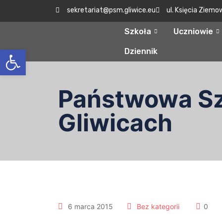
sekretariat@psm.gliwice.eu
ul. Księcia Ziemo
Szkoła
Uczniowie
Otwórz pasek narzędzi
Dziennik
Państwowa Szk
Gliwicach
6 marca 2015
Bez kategorii
0