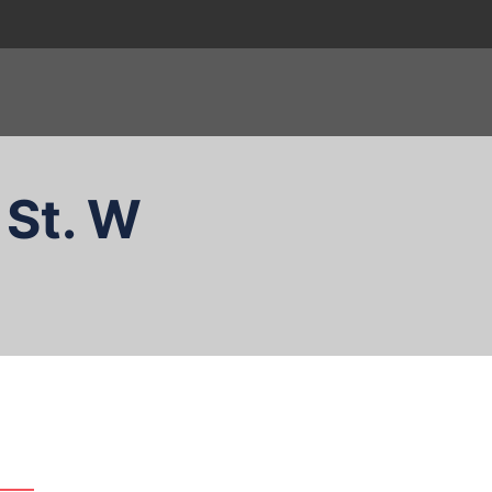
 St. W
zukaj…