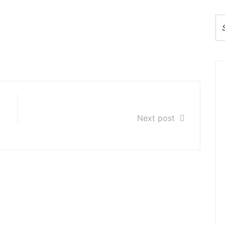
NKURS WOKALNY im.
25-28 marca 2015r.
Koncert ,,Estrada Młodych"
Next post