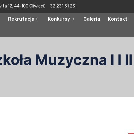
wita 12, 44-100 Gliwice
32 231 31 23
Rekrutacja
Konkursy
Galeria
Kontakt
oła Muzyczna I I II
S