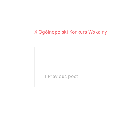
X OGÓLNOPOLSKI KO
Ludomira Różyckiego 
X Ogólnopolski Konkurs Wokalny
Występ naszych uczniów w Dzień
Dobry TVN
Previous post