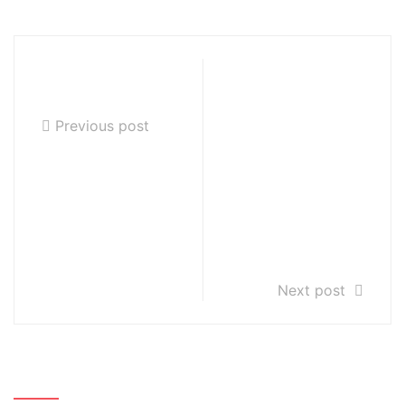
Koncert "Estrada
Makroregionaln
Młodych"
e przesłuchania
uczniów klas
Previous post
gitary i
zespołów
gitarowych
szkół
muzycznych I
stopnia
Next post
Szukaj…