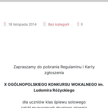
18 listopada 2014
Bez kategorii
0
X Ogólnopolski Konkurs
Wokalny im. Ludomira
Różyckiego w Gliwicach
Zapraszamy do pobrania Regulaminu i Karty
zgłoszenia
X OGÓLNOPOLSKIEGO KONKURSU WOKALNEGO im.
Ludomira Różyckiego
dla uczniów klas śpiewu solowego
szkół muzycznych drugiego stopnia