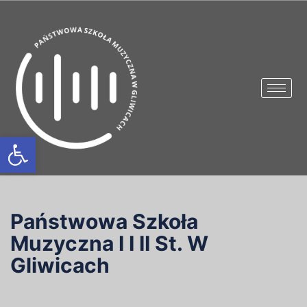
Otwórz pasek narzędzi
Państwowa Szkoła
Muzyczna I I II St. W
Gliwicach