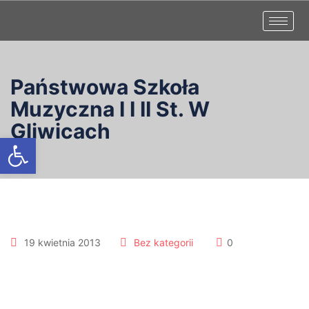
Państwowa Szkoła
Muzyczna I I II St. W
Gliwicach
Otwórz pasek narzędzi
19 kwietnia 2013
Bez kategorii
0
Zdjęcia z IX
Ogólnopolskiego Konkursu