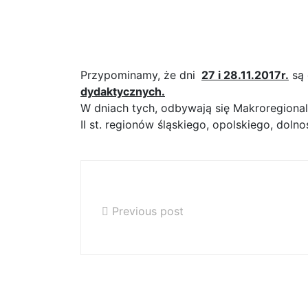
27 i 28.11.2017r. doda
dydaktycznych
Przypominamy, że dni
27 i 28.11.2017r.
są 
dydaktycznych.
W dniach tych, odbywają się Makroregiona
II st. regionów śląskiego, opolskiego, dolno
Koncert 23.11.2017r. w Raciborzu
Previous post