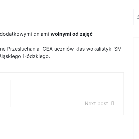
tkowe dni wolne od zajęć
dodatkowymi dniami
wolnymi od zajęć
lne Przesłuchania CEA uczniów klas wokalistyki SM
śląskiego i łódzkiego.
Plan zajęć teoretycznych w roku
szkolnym 2017/2018
Next post