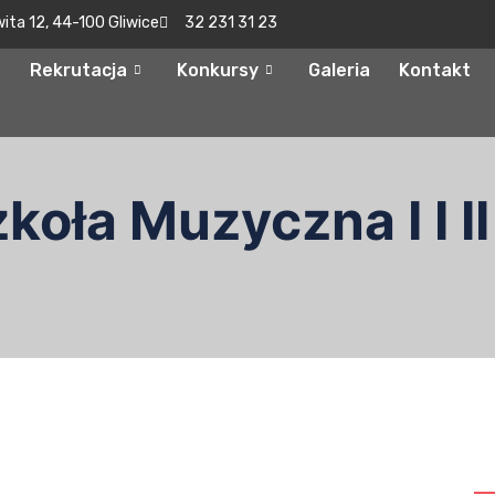
wita 12, 44-100 Gliwice
32 231 31 23
Rekrutacja
Konkursy
Galeria
Kontakt
oła Muzyczna I I II
S