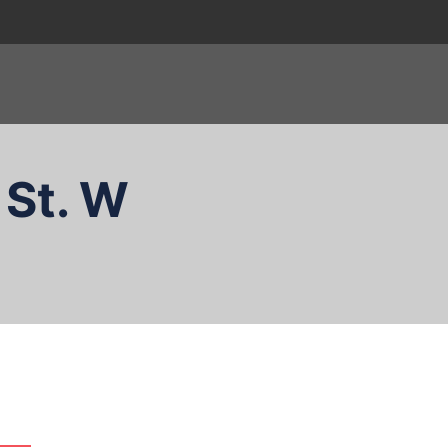
 St. W
zukaj…