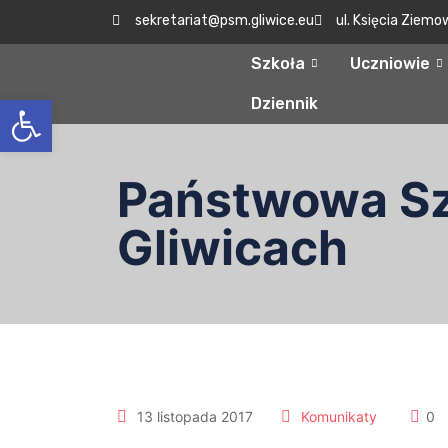
sekretariat@psm.gliwice.eu
ul. Księcia Ziemo
Szkoła
Uczniowie
Otwórz pasek narzędzi
Dziennik
Państwowa Szk
Gliwicach
13 listopada 2017
Komunikaty
0