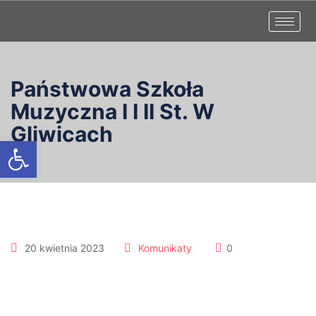
Państwowa Szkoła
Muzyczna I I II St. W
Gliwicach
Otwórz pasek narzędzi
20 kwietnia 2023
Komunikaty
0
Dzień otwarty szkoły
muzycznej 22.04.2023r.