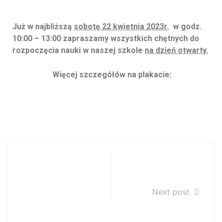
Już w najbliższą
sobotę 22 kwietnia 2023r.
w godz.
10:00 – 13:00 zapraszamy wszystkich chętnych do
rozpoczęcia nauki w naszej szkole
na dzień otwarty.
Więcej szczegółów na plakacie:
Lista laureatów i
Elementor
wyróżnionych w
#12529
XIV
Next post
Ogólnopolskim
Konkursie