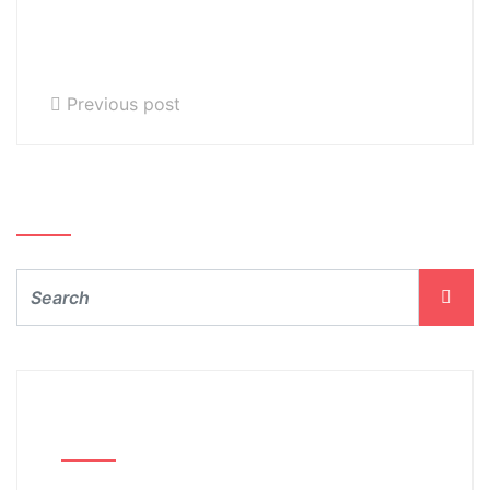
Wokalnym im.
Ludomira
Różyckiego
Previous post
Szukaj…
Archiwum