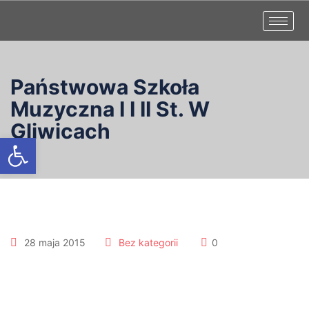
Państwowa Szkoła
Muzyczna I I II St. W
Gliwicach
Otwórz pasek narzędzi
28 maja 2015
Bez kategorii
0
II część Koncertu
Gliwiczanie-Gliwiczanom