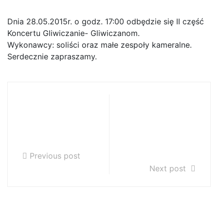
Dnia 28.05.2015r. o godz. 17:00 odbędzie się II część
Koncertu Gliwiczanie- Gliwiczanom.
Wykonawcy: soliści oraz małe zespoły kameralne.
Serdecznie zapraszamy.
Rekrutacja do
05.06.2015r.-
PSM I i II st. na
dodatkowy
rok szkolny
dzień wolny od
2015/2016
zajęć
dydaktycznych
Previous post
Next post
Szukaj…