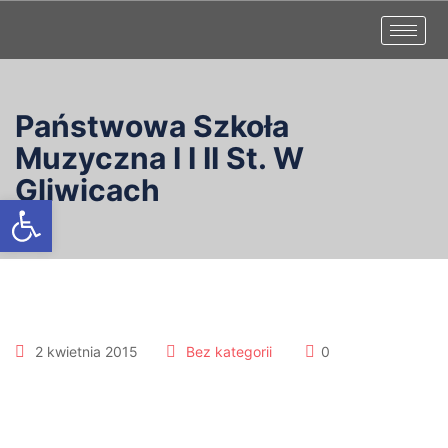
Państwowa Szkoła
Muzyczna I I II St. W
Gliwicach
Otwórz pasek narzędzi
2 kwietnia 2015
Bez kategorii
0
Rekrutacja do PSM I i II st. na
rok szkolny 2015/2016