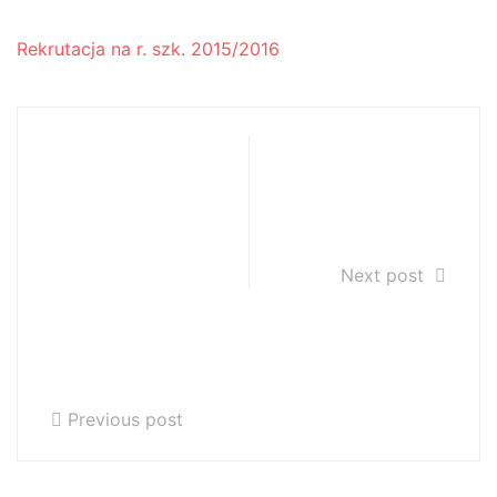
Rekrutacja na r. szk. 2015/2016
LAUREACI X
II część
OGÓLNOPOLSKI
Koncertu
EGO KONKURSU
Gliwiczanie-
WOKALNEGO im.
Gliwiczanom
LUDOMIRA
Next post
RÓŻYCKIEGO W
GLIWICACH 26-
28 MARCA
2015r.
Previous post