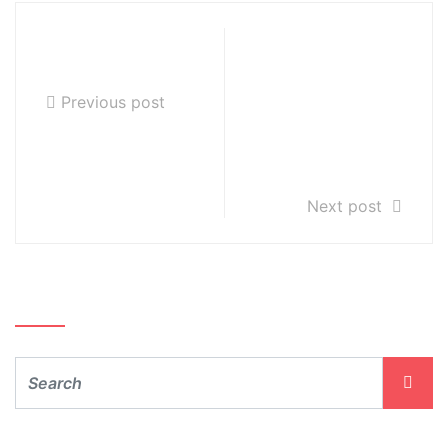
Nauczanie
KLASA V cyklu
zdalne
sześcioletniego
, wtorek, 17
Previous post
marca 2020
AUDYCJE
MUZYCZNE
Next post
Szukaj…