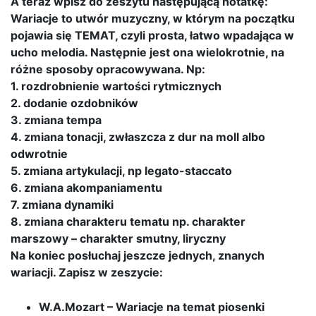
A teraz wpisz do zeszytu następującą notatkę:
Wariacje to utwór muzyczny, w którym na początku
pojawia się TEMAT, czyli prosta, łatwo wpadająca w
ucho melodia. Następnie jest ona wielokrotnie, na
różne sposoby opracowywana. Np:
1. rozdrobnienie wartości rytmicznych
2. dodanie ozdobników
3. zmiana tempa
4. zmiana tonacji, zwłaszcza z dur na moll albo
odwrotnie
5. zmiana artykulacji, np legato-staccato
6. zmiana akompaniamentu
7. zmiana dynamiki
8. zmiana charakteru tematu np. charakter
marszowy – charakter smutny, liryczny
Na koniec posłuchaj jeszcze jednych, znanych
wariacji. Zapisz w zeszycie:
W.A.Mozart – Wariacje na temat piosenki