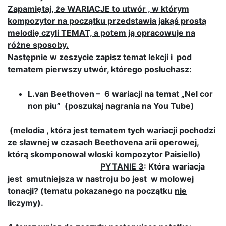
Zapamiętaj, że WARIACJE to utwór , w którym
kompozytor na początku przedstawia jakąś prostą
melodię czyli TEMAT, a potem ją opracowuje na
różne sposoby.
Następnie w zeszycie zapisz temat lekcji i pod
tematem pierwszy utwór, którego posłuchasz:
L.van Beethoven – 6 wariacji na temat „Nel cor
non piu” (poszukaj nagrania na You Tube)
(melodia , która jest tematem tych wariacji pochodzi
ze sławnej w czasach Beethovena arii operowej,
którą skomponował włoski kompozytor Paisiello)
PYTANIE 3
: Która wariacja
jest smutniejsza w nastroju bo jest w molowej
tonacji? (tematu pokazanego na początku
nie
liczymy).