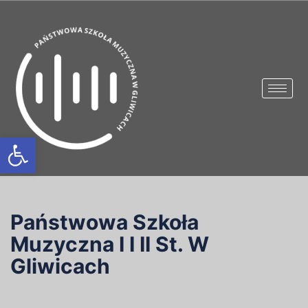
Otwórz pasek narzędzi
Państwowa Szkoła
Muzyczna I I II St. W
Gliwicach