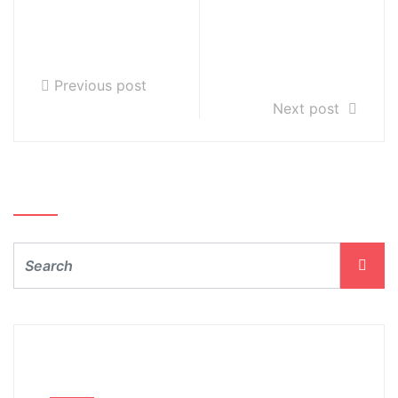
Warsztaty
Dla uczniów p.
online: "Oswoić
Aleksandry
stres"
Dudek – lekcja
nr 8
Previous post
Next post
Szukaj…
Archiwum