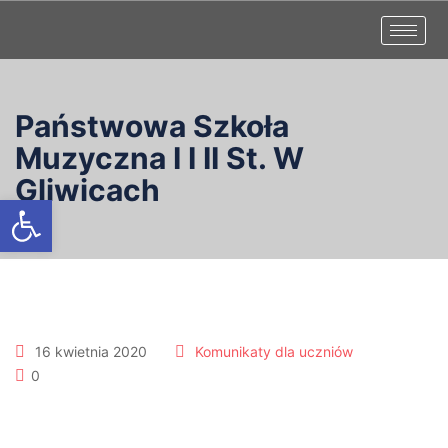
Państwowa Szkoła
Muzyczna I I II St. W
Gliwicach
Otwórz pasek narzędzi
16 kwietnia 2020
Komunikaty dla uczniów
0
KLAUZULA INFORMACYJNA