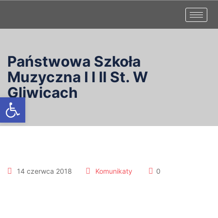
Państwowa Szkoła
Muzyczna I I II St. W
Gliwicach
Otwórz pasek narzędzi
14 czerwca 2018
Komunikaty
0
KONCERT 24.06.2018r.