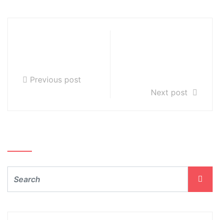
Konferencja
Uroczystość
klasyfikacyjna
zakończenia
14.06.2018r.
roku szkolnego
2016/2017
Previous post
Next post
Szukaj…