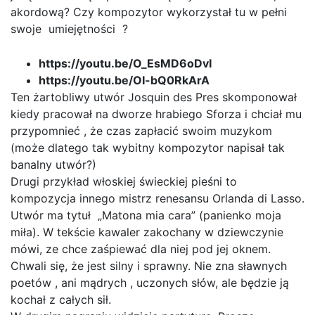
akordową? Czy kompozytor wykorzystał tu w pełni
swoje umiejętności ?
https://youtu.be/O_EsMD6oDvI
https://youtu.be/OI-bQ0RkArA
Ten żartobliwy utwór Josquin des Pres skomponował
kiedy pracował na dworze hrabiego Sforza i chciał mu
przypomnieć , że czas zapłacić swoim muzykom
(może dlatego tak wybitny kompozytor napisał tak
banalny utwór?)
Drugi przykład włoskiej świeckiej pieśni to
kompozycja innego mistrz renesansu Orlanda di Lasso.
Utwór ma tytuł „Matona mia cara” (panienko moja
miła). W tekście kawaler zakochany w dziewczynie
mówi, ze chce zaśpiewać dla niej pod jej oknem.
Chwali się, że jest silny i sprawny. Nie zna sławnych
poetów , ani mądrych , uczonych słów, ale będzie ją
kochał z całych sił.