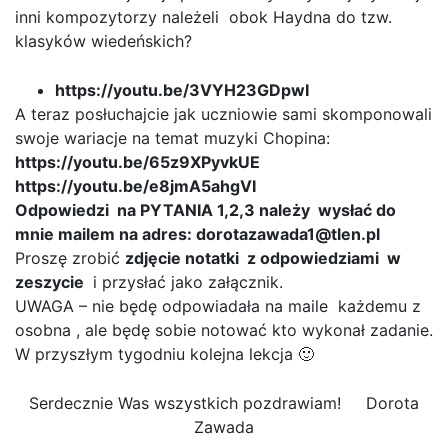
inni kompozytorzy należeli obok Haydna do tzw.
klasyków wiedeńskich?
https://youtu.be/3VYH23GDpwI
A teraz posłuchajcie jak uczniowie sami skomponowali
swoje wariacje na temat muzyki Chopina:
https://youtu.be/65z9XPyvkUE
https://youtu.be/e8jmA5ahgVI
Odpowiedzi na PYTANIA 1,2,3 należy wysłać do
mnie mailem na adres: dorotazawada1@tlen.pl
Proszę zrobić
zdjęcie notatki z odpowiedziami w
zeszycie
i przysłać jako załącznik.
UWAGA – nie będę odpowiadała na maile każdemu z
osobna , ale będę sobie notować kto wykonał zadanie.
W przyszłym tygodniu kolejna lekcja 🙂
Serdecznie Was wszystkich pozdrawiam! Dorota
Zawada