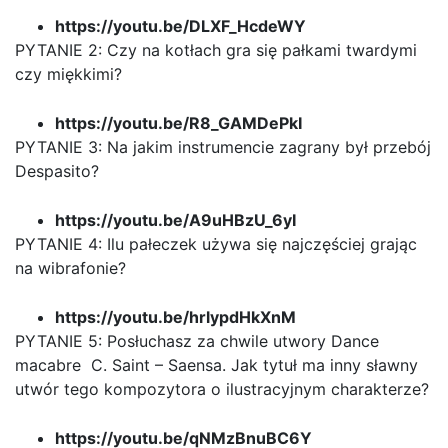
https://youtu.be/DLXF_HcdeWY
PYTANIE 2: Czy na kotłach gra się pałkami twardymi
czy miękkimi?
https://youtu.be/R8_GAMDePkI
PYTANIE 3: Na jakim instrumencie zagrany był przebój
Despasito?
https://youtu.be/A9uHBzU_6yI
PYTANIE 4: Ilu pałeczek używa się najczęściej grając
na wibrafonie?
https://youtu.be/hrlypdHkXnM
PYTANIE 5: Posłuchasz za chwile utwory Dance
macabre C. Saint – Saensa. Jak tytuł ma inny sławny
utwór tego kompozytora o ilustracyjnym charakterze?
https://youtu.be/qNMzBnuBC6Y