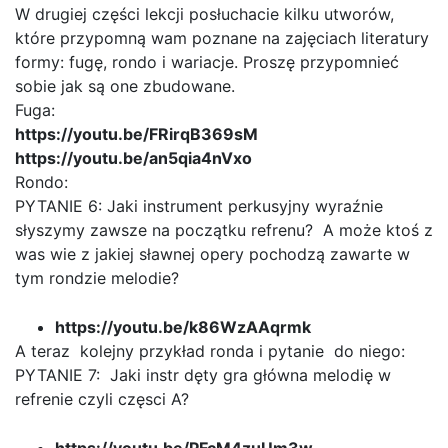
W drugiej części lekcji posłuchacie kilku utworów,
które przypomną wam poznane na zajęciach literatury
formy: fugę, rondo i wariacje. Proszę przypomnieć
sobie jak są one zbudowane.
Fuga:
https://youtu.be/FRirqB369sM
https://youtu.be/an5qia4nVxo
Rondo:
PYTANIE 6: Jaki instrument perkusyjny wyraźnie
słyszymy zawsze na początku refrenu? A może ktoś z
was wie z jakiej sławnej opery pochodzą zawarte w
tym rondzie melodie?
https://youtu.be/k86WzAAqrmk
A teraz kolejny przykład ronda i pytanie do niego:
PYTANIE 7: Jaki instr dęty gra główna melodię w
refrenie czyli częsci A?