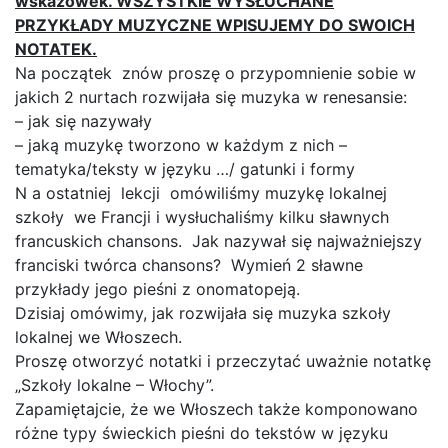
wskazówek. WSZYSTKIE WYSŁUCHANE
PRZYKŁADY MUZYCZNE WPISUJEMY DO SWOICH
NOTATEK.
Na początek znów proszę o przypomnienie sobie w
jakich 2 nurtach rozwijała się muzyka w renesansie:
– jak się nazywały
– jaką muzykę tworzono w każdym z nich –
tematyka/teksty w języku …/ gatunki i formy
N a ostatniej lekcji omówiliśmy muzykę lokalnej
szkoły we Francji i wysłuchaliśmy kilku sławnych
francuskich chansons. Jak nazywał się najważniejszy
franciski twórca chansons? Wymień 2 sławne
przykłady jego pieśni z onomatopeją.
Dzisiaj omówimy, jak rozwijała się muzyka szkoły
lokalnej we Włoszech.
Proszę otworzyć notatki i przeczytać uważnie notatkę
„Szkoły lokalne – Włochy”.
Zapamiętajcie, że we Włoszech także komponowano
różne typy świeckich pieśni do tekstów w języku