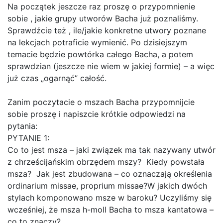
Na początek jeszcze raz proszę o przypomnienie
sobie , jakie grupy utworów Bacha już poznaliśmy.
Sprawdźcie też , ile/jakie konkretne utwory poznane
na lekcjach potraficie wymienić. Po dzisiejszym
temacie będzie powtórka całego Bacha, a potem
sprawdzian (jeszcze nie wiem w jakiej formie) – a więc
już czas „ogarnąć” całość.
Zanim poczytacie o mszach Bacha przypomnijcie
sobie proszę i napiszcie krótkie odpowiedzi na
pytania:
PYTANIE 1:
Co to jest msza – jaki związek ma tak nazywany utwór
z chrześcijańskim obrzędem mszy? Kiedy powstała
msza? Jak jest zbudowana – co oznaczają określenia
ordinarium missae, proprium missae?W jakich dwóch
stylach komponowano msze w baroku? Uczyliśmy się
wcześniej, że msza h-moll Bacha to msza kantatowa –
co to znaczy?