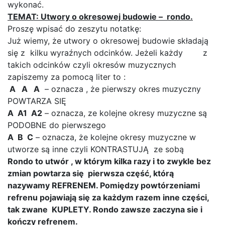
wykonać.
TEMAT: Utwory o okresowej budowie – rondo.
Proszę wpisać do zeszytu notatkę:
Już wiemy, że utwory o okresowej budowie składają
się z kilku wyraźnych odcinków. Jeżeli każdy z
takich odcinków czyli okresów muzycznych
zapiszemy za pomocą liter to :
A A A
– oznacza , że pierwszy okres muzyczny
POWTARZA SIĘ
A A1 A2
– oznacza, ze kolejne okresy muzyczne są
PODOBNE do pierwszego
A B C
– oznacza, że kolejne okresy muzyczne w
utworze są inne czyli KONTRASTUJĄ ze sobą
Rondo to utwór , w którym kilka razy i to zwykle bez
zmian powtarza się pierwsza część, którą
nazywamy REFRENEM. Pomiędzy powtórzeniami
refrenu pojawiają się za każdym razem inne części,
tak zwane KUPLETY. Rondo zawsze zaczyna sie i
kończy refrenem.