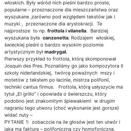
włoskich. Były wśród nich pieśni bardzo proste,
popularne – przeznaczone dla mieszczaństwa oraz
wyszukane ,zarówno pod względem tekstów jak i
muzyki , przeznaczone dla arystokracji. Te
najprostsze to np.
frottola i vilanella
. Bardziej
wyszukana była
canzonetta
. Rodzajem włoskiej,
świeckiej pieśni o bardzo wysokim poziomie
artystycznym był
madrygał.
Pierwszy przykład to frottola, którą skomponował
Josquin des Pres. Poznaliśmy go jako kompozytora II
szkoły niderlandzkiej, twórcę poważnych mszy i
motetów z tekstem po łacinie, mistrza polifonii,
techniki cantus firmus. Frottola, którą usłyszycie ma
tytuł „El grillo” i opowiada o świerszczu, który
podobno jest znakomitym śpiewakiem! w drugim
nagraniu tego utworu (choć wykonanie jest gorsze)
widać nuty –
PYTANIE 1: zobaczcie na ile głosów jest ten utwór i
jaką ma fakturę – polifoniczną czy homofoniczna,