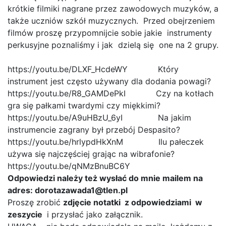
krótkie filmiki nagrane przez zawodowych muzyków, a
także uczniów szkół muzycznych. Przed obejrzeniem
filmów proszę przypomnijcie sobie jakie instrumenty
perkusyjne poznaliśmy i jak dzielą się one na 2 grupy.
https://youtu.be/DLXF_HcdeWY Który
instrument jest często używany dla dodania powagi?
https://youtu.be/R8_GAMDePkI Czy na kotłach
gra się pałkami twardymi czy miękkimi?
https://youtu.be/A9uHBzU_6yI Na jakim
instrumencie zagrany był przebój Despasito?
https://youtu.be/hrlypdHkXnM Ilu pałeczek
używa się najczęściej grając na wibrafonie?
https://youtu.be/qNMzBnuBC6Y
Odpowiedzi należy też wysłać do mnie mailem na
adres: dorotazawada1@tlen.pl
Proszę zrobić
zdjęcie notatki z odpowiedziami w
zeszycie
i przysłać jako załącznik.