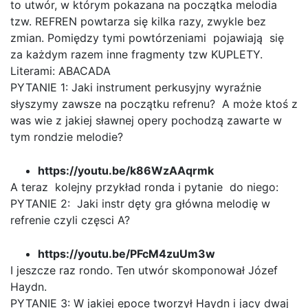
to utwór, w którym pokazana na początka melodia
tzw. REFREN powtarza się kilka razy, zwykle bez
zmian. Pomiędzy tymi powtórzeniami pojawiają się
za każdym razem inne fragmenty tzw KUPLETY.
Literami: ABACADA
PYTANIE 1: Jaki instrument perkusyjny wyraźnie
słyszymy zawsze na początku refrenu? A może ktoś z
was wie z jakiej sławnej opery pochodzą zawarte w
tym rondzie melodie?
https://youtu.be/k86WzAAqrmk
A teraz kolejny przykład ronda i pytanie do niego:
PYTANIE 2: Jaki instr dęty gra główna melodię w
refrenie czyli częsci A?
https://youtu.be/PFcM4zuUm3w
I jeszcze raz rondo. Ten utwór skomponował Józef
Haydn.
PYTANIE 3: W jakiej epoce tworzył Haydn i jacy dwaj