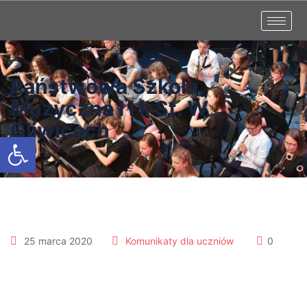
Państwowa Szkoła
Muzyczna I I II St. W
Gliwicach
Otwórz pasek narzędzi
25 marca 2020
Komunikaty dla uczniów
0
Lekcja 2 zbiorczo p. Dorota
Zawada