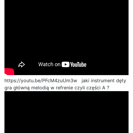
https://youtu.be/PFcM4zuUm3w jaki instrument dęty
gra główną melodią w refrenie czyli części A ?