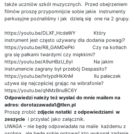
także uczniów szkół muzycznych. Przed obejrzeniem
filmów proszę przypomnijcie sobie jakie instrumenty
perkusyjne poznaliśmy i jak dzielą się one na 2 grupy.
https://youtu.be/DLXF_HcdeWY Który
instrument jest często używany dla dodania powagi?
https://youtu.be/R8_GAMDePkI Czy na kotłach
gra się pałkami twardymi czy miękkimi?
https://youtu.be/A9uHBzU_6yI Na jakim
instrumencie zagrany był przebój Despasito?
https://youtu.be/hrlypdHkXnM Ilu pałeczek
używa się najczęściej grając na wibrafonie?
https://youtu.be/qNMzBnuBC6Y
Odpowiedzi należy też wysłać do mnie mailem na
adres: dorotazawada1@tlen.pl
Proszę zrobić
zdjęcie notatki z odpowiedziami w
zeszycie
i przysłać jako załącznik.
UWAGA – nie będę odpowiadała na maile każdemu z
osobna , ale będę sobie notować kto wykonał zadanie.