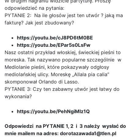
W drugim nagraniu widzicie partyturę. Proszę
odpowiedzieć na pytania:
PYTANIE 2: Na ile głosów jest ten utwór ? jaką ma
fakturę? Jak jest zbudowany?
https://youtu.be/cJ8PD6tM0BE
https://youtu.be/EPar5s0LsFw
Nasz ostatni przykład włoskiej, świeckiej pieśni to
moreska. Tak nazywano popularne szczególnie w
Mediolanie pieśni, które pokazywały odgłosy
mediolańskiej ulicy. Moreskę „Allala pia calia”
skomponował Orlando di Lasso.
PYTANIE 3: Czy ten zabawny utwór jest łatwy do
wykonania?
https://youtu.be/PehNgiMIz1Q
Odpowiedzi na PYTANIE 1, 2 i 3 należy wysłać do
mnie mailem na adres: dorotazawada1@tlen.pl