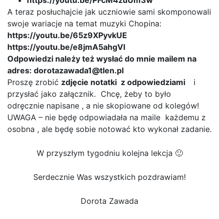
https://youtu.be/PFcM4zuUm3w
A teraz posłuchajcie jak uczniowie sami skomponowali
swoje wariacje na temat muzyki Chopina:
https://youtu.be/65z9XPyvkUE
https://youtu.be/e8jmA5ahgVI
Odpowiedzi należy też wysłać do mnie mailem na
adres: dorotazawada1@tlen.pl
Proszę zrobić
zdjęcie notatki z odpowiedziami
i
przysłać jako załącznik. Chcę, żeby to było
odręcznie napisane , a nie skopiowane od kolegów!
UWAGA – nie będę odpowiadała na maile każdemu z
osobna , ale będę sobie notować kto wykonał zadanie.
W przyszłym tygodniu kolejna lekcja 🙂
Serdecznie Was wszystkich pozdrawiam!
Dorota Zawada