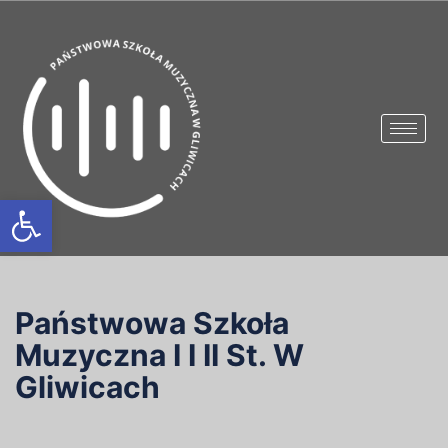
Otwórz pasek narzędzi
Państwowa Szkoła
Muzyczna I I II St. W
Gliwicach