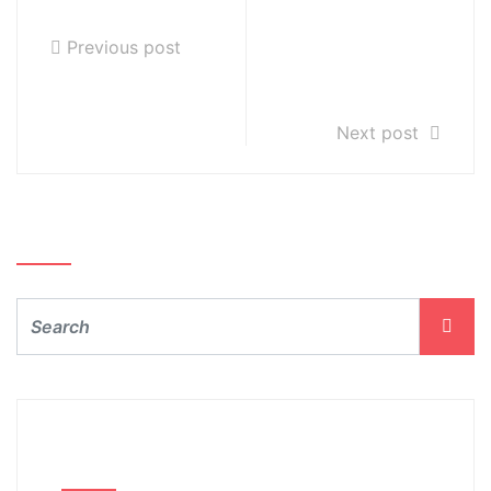
dnia 21.12.2023r.
Karnawał z Rio
nad Kłodnicą
Previous post
24.01.2024r.
ZAPRASZAMY
Next post
Szukaj…
Archiwum