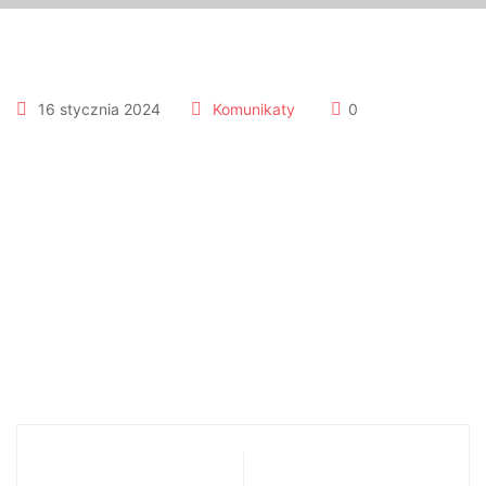
16 stycznia 2024
Komunikaty
0
Noworoczny Koncert
Charytatywny 19.01.2024r.
Informacja dot.
KONCERT-