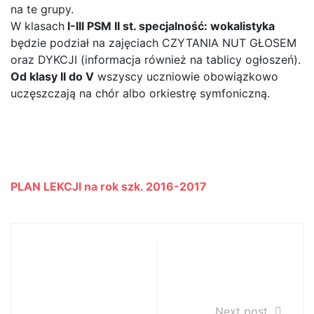
na te grupy.
W klasach
I-III PSM II st. specjalność: wokalistyka
będzie podział na zajęciach CZYTANIA NUT GŁOSEM
oraz DYKCJI (informacja również na tablicy ogłoszeń).
Od klasy II do V
wszyscy uczniowie obowiązkowo
uczęszczają na chór albo orkiestrę symfoniczną.
NOWY PLAN LEKCJI DO POBRANIA PONIŻEJ:
PLAN LEKCJI na rok szk. 2016-2017
Zdjęcia z
Walne zebranie
Koncertu
rodziców
Gliwickiej
20.09.2016r.
Orkiestry
Next post