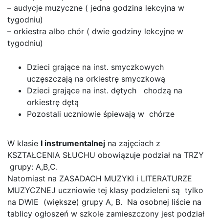
– audycje muzyczne ( jedna godzina lekcyjna w
tygodniu)
– orkiestra albo chór ( dwie godziny lekcyjne w
tygodniu)
Dzieci grające na inst. smyczkowych
uczęszczają na orkiestrę smyczkową
Dzieci grające na inst. dętych chodzą na
orkiestrę dętą
Pozostali uczniowie śpiewają w chórze
Informacja dotycząca PSM II st:
W klasie
I instrumentalnej
na zajęciach z
KSZTAŁCENIA SŁUCHU obowiązuje podział na TRZY
grupy: A,B,C.
Natomiast na ZASADACH MUZYKI i LITERATURZE
MUZYCZNEJ uczniowie tej klasy podzieleni są tylko
na DWIE (większe) grupy A, B. Na osobnej liście na
tablicy ogłoszeń w szkole zamieszczony jest podział