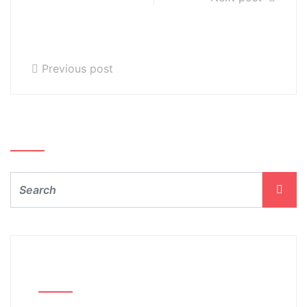
Kameralnej z
cyklu Estrada
Młodych
Previous post
Szukaj…
Archiwum