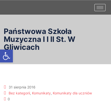
Państwowa Szkoła
Muzyczna I I II St. W
Gliwicach
Otwórz pasek narzędzi
31 sierpnia 2016
Bez kategorii
,
Komunikaty
,
Komunikaty dla uczniów
0