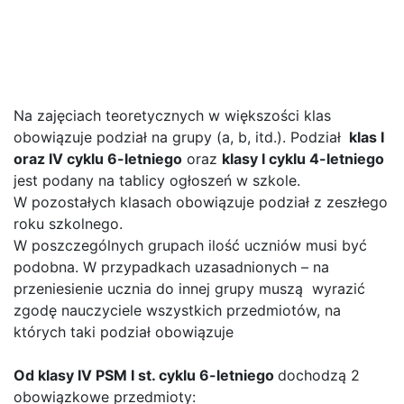
Plan lekcji na rok szkolny
2016/2017
Informacja dotycząca PSM I st.
Na zajęciach teoretycznych w większości klas
obowiązuje podział na grupy (a, b, itd.). Podział
klas I
oraz IV cyklu 6-letniego
oraz
klasy I cyklu 4-letniego
jest podany na tablicy ogłoszeń w szkole.
W pozostałych klasach obowiązuje podział z zeszłego
roku szkolnego.
W poszczególnych grupach ilość uczniów musi być
podobna. W przypadkach uzasadnionych – na
przeniesienie ucznia do innej grupy muszą wyrazić
zgodę nauczyciele wszystkich przedmiotów, na
których taki podział obowiązuje
Od klasy IV PSM I st. cyklu 6-letniego
dochodzą 2
obowiązkowe przedmioty: