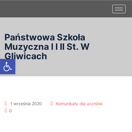
Państwowa Szkoła
Muzyczna I I II St. W
Gliwicach
Otwórz pasek narzędzi
1 września 2020
Komunikaty dla uczniów
0
Zabezpieczone: Przydział