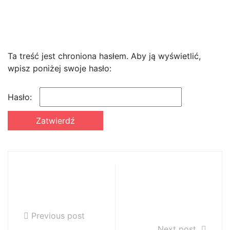
ucznia do nauczyciela w
roku szkolnym 2020/2021
Ta treść jest chroniona hasłem. Aby ją wyświetlić,
wpisz poniżej swoje hasło:
Hasło:
PLAN LEKCJI NA
Zabezpieczone:
ROK SZKOLNY
Podział na grupy
2020/2021
w roku szkolnym
2020/2021
Previous post
Next post