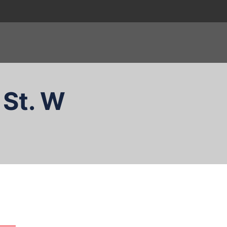
 St. W
zukaj…