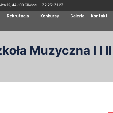
wita 12, 44-100 Gliwice
32 231 31 23
Rekrutacja
Konkursy
Galeria
Kontakt
oła Muzyczna I I II
S