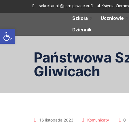
sekretariat@psm.gliwice.eu
ul. Księcia Ziemo
Szkoła
Uczniowie
Otwórz pasek narzędzi
Dziennik
Państwowa Szk
Gliwicach
16 listopada 2023
Komunikaty
0