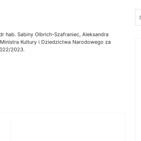
ultury i Dziedzictwa
dr hab. Sabiny Olbrich-Szafraniec, Aleksandra
inistra Kultury i Dziedzictwa Narodowego za
2022/2023.
Warsztaty Pianistyczne Maestro
Mateusza Borowiaka 07.12.2023r.