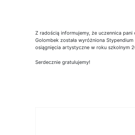
Stypendium Ministra K
Narodowego
Z radością informujemy, że uczennica pani 
Golombek została wyróżniona Stypendium M
osiągnięcia artystyczne w roku szkolnym 
Serdecznie gratulujemy!
Dodatkowy dzień wolny od zajęć
dydaktycznych