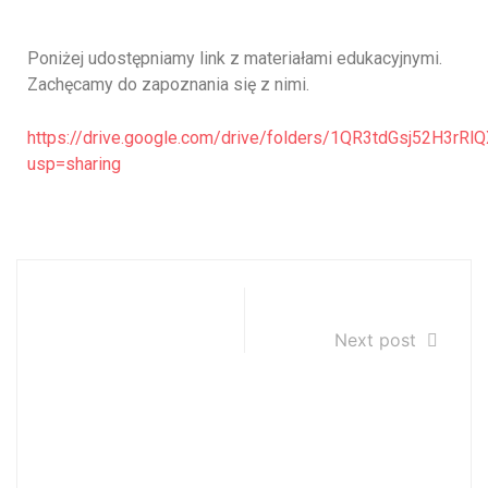
Poniżej udostępniamy link z materiałami edukacyjnymi.
Zachęcamy do zapoznania się z nimi.
https://drive.google.com/drive/folders/1QR3tdGsj52H3r
usp=sharing
Lista
04.06.2021r.
zakwalifikowany
Next post
ch i
niezakwalifikow
anych do
kształcenia w
PSM I st. w