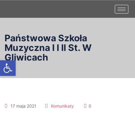
Państwowa Szkoła
Muzyczna I I II St. W
Gliwicach
Otwórz pasek narzędzi
17 maja 2021
Komunikaty
0
Wsparcie uczniów w
powrocie do szkół