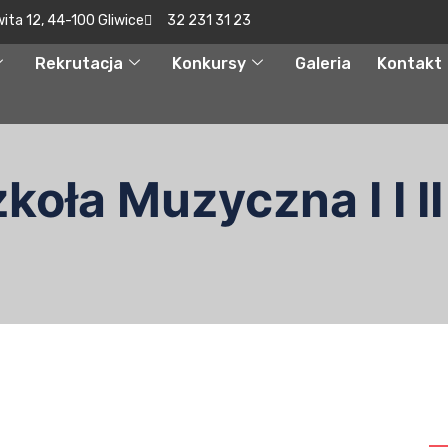
wita 12, 44-100 Gliwice
32 231 31 23
Rekrutacja
Konkursy
Galeria
Kontakt
oła Muzyczna I I II
S