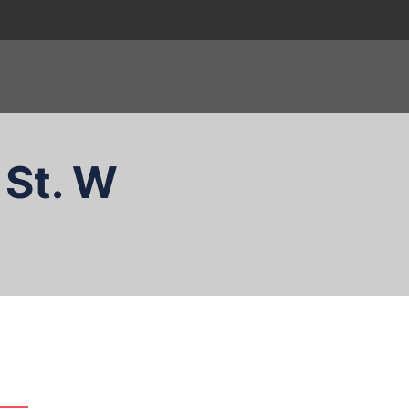
 St. W
zukaj…