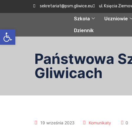
sekretariat@psm.gliwice.eu
ul. Księcia Ziemo
Szkoła
Uczniowie
Otwórz pasek narzędzi
Dziennik
Państwowa Szk
Gliwicach
19 września 2023
Komunikaty
0