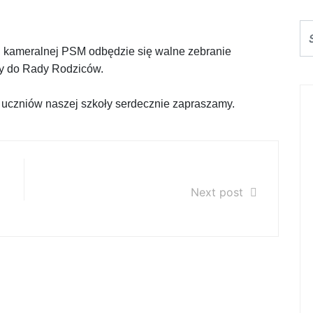
li kameralnej PSM odbędzie się walne zebranie
ry
do Rady Rodziców.
uczniów naszej szkoły serdecznie zapraszamy.
Dzień Edukacji Narodowej 2023
Next post