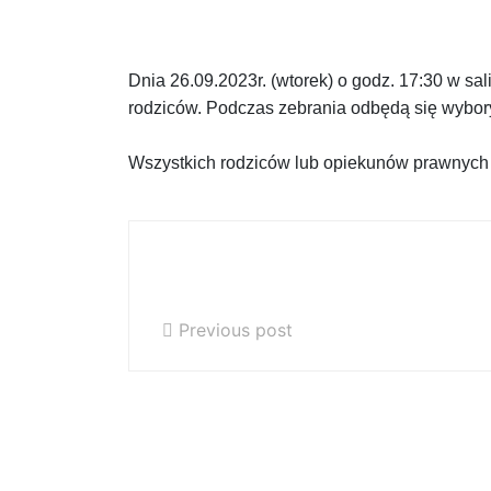
Zebranie rodziców
Dnia 26.09.2023r. (wtorek)
o godz. 17:30 w sa
rodziców.
Podczas zebrania odbędą się wybo
Wszystkich rodziców lub opiekunów prawnych 
Plan lekcji na rok szkolny
2023/2024
Previous post