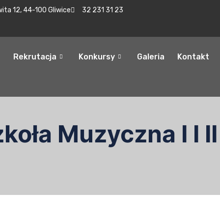
wita 12, 44-100 Gliwice
32 231 31 23
Rekrutacja
Konkursy
Galeria
Kontakt
oła Muzyczna I I II