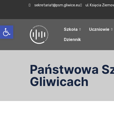
sekretariat@psm.gliwice.eu
ul. Księcia Ziemo
Otwórz pasek narzędzi
Szkoła
Uczniowie
Dziennik
Państwowa Szk
Gliwicach