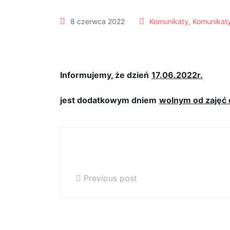
8 czerwca 2022
Komunikaty
,
Komunikaty
17.06.2022r.
Informujemy, że dzień
17.06.2022r.
jest dodatkowym dniem
wolnym od zajęć 
Konferencja klasyfikacyjna
13.06.2022r.
Previous post