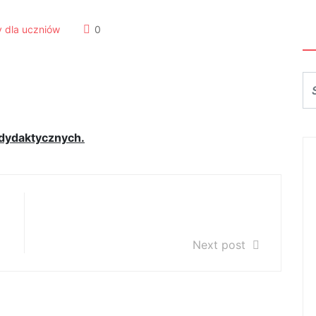
S
 dla uczniów
0
dydaktycznych.
Uroczystość zakończenia roku
szkolnego 2021/2022
Next post