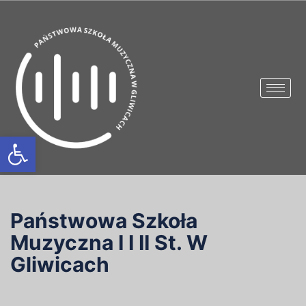
Otwórz pasek narzędzi
Państwowa Szkoła
Muzyczna I I II St. W
Gliwicach