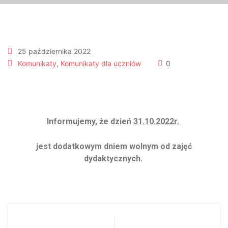
25 października 2022
Komunikaty
,
Komunikaty dla uczniów
0
31.10.2022r.
Informujemy, że dzień
31.10.2022r.
jest dodatkowym dniem wolnym
od zajęć
dydaktycznych.
Plan prób dla
Zabezpieczone: