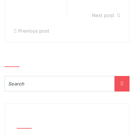
orkiestry
Odwołane lekcje
symfonicznej 11-
Next post
13.10.2022r.
Previous post
Szukaj…
Archiwum