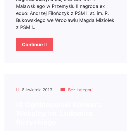
Malawskiego w Przemyślu II nagroda ex
equo: Andrzej Filończyk z PSM II st. im. R.
Bukowskiego we Wrocławiu Magda Miziołek
z PSM I…
Continue
8 kwietnia 2013
Bez kategorii
IX Ogólnopolski Konkurs
Wokalny im. Ludomira
Różyckiego