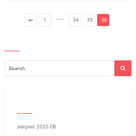
……
1
34
35
36
Szukaj…
Archiwum
sierpień 2025
(1)