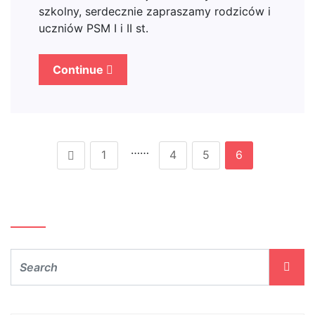
szkolny, serdecznie zapraszamy rodziców i
uczniów PSM I i II st.
Continue
……
1
4
5
6
Szukaj…