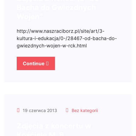
Bacha do Gwiezdnych
Wojen"
http://www.naszraciborz.pl/site/art/3-
kultura-i-edukacja/0-/28467-od-bacha-do-
gwiezdnych-wojen-w-rck.html
Continue
19 czerwca 2013
Bez kategorii
Zdjęcia z koncertu w
Kośćiele M. B.