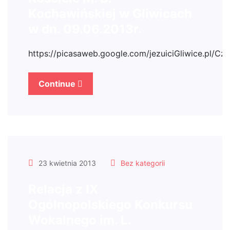
Kochawińskiej w Gliwicach
w dn. 09.06.2013r.
https://picasaweb.google.com/jezuiciGliwice.pl/
Continue
23 kwietnia 2013
Bez kategorii
Relacja z IX
Ogólnopolskiego Konkursu
Wokalnego im. L.