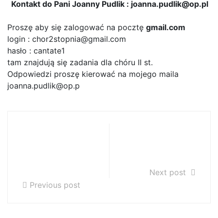
Kontakt do Pani Joanny Pudlik : joanna.pudlik@op.pl
Proszę aby się zalogować na pocztę
gmail.com
login : chor2stopnia@gmail.com
hasło : cantate1
tam znajdują się zadania dla chóru II st.
Odpowiedzi proszę kierować na mojego maila
joanna.pudlik@op.p
Uczniowie klas I,
Dla uczniów P.
II, IV PSM II st.
Aleksandry
pani A.
Dudek
Mamczarskiej
Next post
Previous post