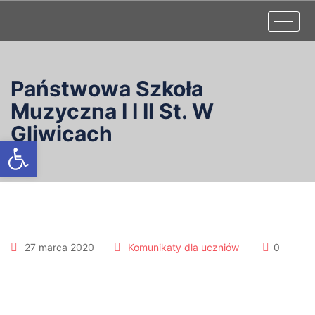
Państwowa Szkoła
Muzyczna I I II St. W
Gliwicach
Otwórz pasek narzędzi
27 marca 2020
Komunikaty dla uczniów
0
CHÓR II st.