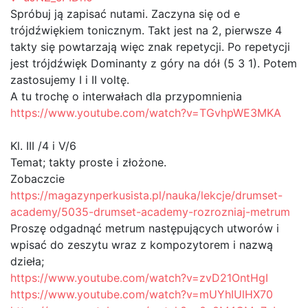
Spróbuj ją zapisać nutami. Zaczyna się od e
trójdźwiękiem tonicznym. Takt jest na 2, pierwsze 4
takty się powtarzają więc znak repetycji. Po repetycji
jest trójdźwięk Dominanty z góry na dół (5 3 1). Potem
zastosujemy I i II voltę.
A tu trochę o interwałach dla przypomnienia
https://www.youtube.com/watch?v=TGvhpWE3MKA
Kl. III /4 i V/6
Temat; takty proste i złożone.
Zobaczcie
https://magazynperkusista.pl/nauka/lekcje/drumset-
academy/5035-drumset-academy-rozrozniaj-metrum
Proszę odgadnąć metrum następujących utworów i
wpisać do zeszytu wraz z kompozytorem i nazwą
dzieła;
https://www.youtube.com/watch?v=zvD21OntHgI
https://www.youtube.com/watch?v=mUYhIUlHX70