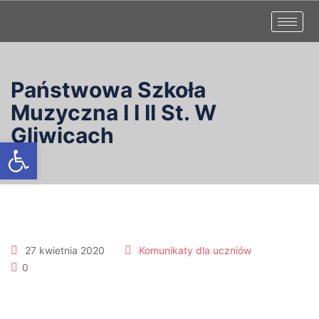
Państwowa Szkoła
Muzyczna I I II St. W
Gliwicach
Otwórz pasek narzędzi
27 kwietnia 2020
Komunikaty dla uczniów
0
Dla uczniów p. Aleksandry