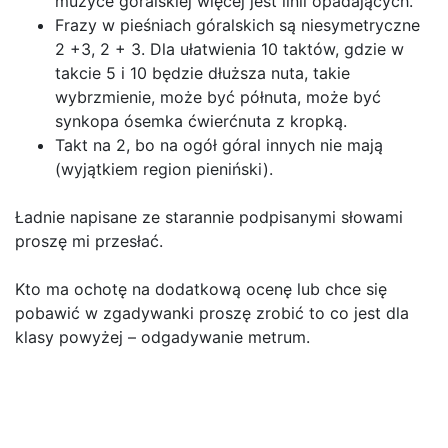
muzyce góralskiej więcej jest linii opadających.
Frazy w pieśniach góralskich są niesymetryczne
2 +3, 2 + 3. Dla ułatwienia 10 taktów, gdzie w
takcie 5 i 10 będzie dłuższa nuta, takie
wybrzmienie, może być półnuta, może być
synkopa ósemka ćwierćnuta z kropką.
Takt na 2, bo na ogół góral innych nie mają
(wyjątkiem region pieniński).
Ładnie napisane ze starannie podpisanymi słowami
proszę mi przesłać.
Kto ma ochotę na dodatkową ocenę lub chce się
pobawić w zgadywanki proszę zrobić to co jest dla
klasy powyżej – odgadywanie metrum.