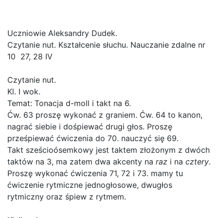
Dudek – lekcja nr 10
Uczniowie Aleksandry Dudek.
Czytanie nut. Kształcenie słuchu. Nauczanie zdalne nr
10 27, 28 IV
Czytanie nut.
Kl. I wok.
Temat: Tonacja d-moll i takt na 6.
Ćw. 63 proszę wykonać z graniem. Ćw. 64 to kanon,
nagrać siebie i dośpiewać drugi głos. Proszę
prześpiewać ćwiczenia do 70. nauczyć się 69.
Takt sześcioósemkowy jest taktem złożonym z dwóch
taktów na 3, ma zatem dwa akcenty na
raz
i na
cztery
.
Proszę wykonać ćwiczenia 71, 72 i 73. mamy tu
ćwiczenie rytmiczne jednogłosowe, dwugłos
rytmiczny oraz śpiew z rytmem.