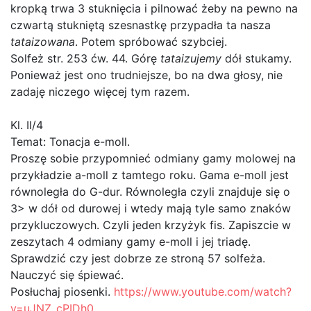
kropką trwa 3 stuknięcia i pilnować żeby na pewno na
czwartą stukniętą szesnastkę przypadła ta nasza
tataizowana
. Potem spróbować szybciej.
Solfeż str. 253 ćw. 44. Górę
tataizujemy
dół stukamy.
Ponieważ jest ono trudniejsze, bo na dwa głosy, nie
zadaję niczego więcej tym razem.
Kl. II/4
Temat: Tonacja e-moll.
Proszę sobie przypomnieć odmiany gamy molowej na
przykładzie a-moll z tamtego roku. Gama e-moll jest
równoległa do G-dur. Równoległa czyli znajduje się o
3> w dół od durowej i wtedy mają tyle samo znaków
przykluczowych. Czyli jeden krzyżyk fis. Zapiszcie w
zeszytach 4 odmiany gamy e-moll i jej triadę.
Sprawdzić czy jest dobrze ze stroną 57 solfeża.
Nauczyć się śpiewać.
Posłuchaj piosenki.
https://www.youtube.com/watch?
v=uJNZ_cPIDh0