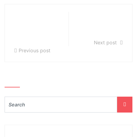
Dla uczniów p.
Dla uczniów p.
Aleksandry
Doroty Zawady –
Dudek – lekcja nr
lekcja nr 6
9
Next post
Previous post
Szukaj…