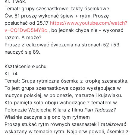
Kl. II wok.
Temat: grupy szesnastkowe, takty ósemkowe.
Ćw. 81 proszę wykonać śpiew + rytm. Proszę
posłuchać od 25.17
https://www.youtube.com/watch?
v=CQ1DwD5MYBc
, bo jednak chyba nie – wykonać
razem. A może?
Proszę zrealizować ćwiczenia na stronach 52 i 53.
nauczyć się 89.
Kształcenie słuchu
Kl. I/4
Temat: Grupa rytmiczna ósemka z kropką szesnastka.
To jest grupa szesnastkowa często występująca w
muzyce polskiej, w polonezie, mazurze i kujawiaku.
Kto pamięta solo oboju wchodzące z tematem w
Polonezie Wojciecha Kilara z filmu
Pan Tadeusz?
Właśnie zaczyna się ono tym rytmem
Proszę stukać rytm równych szesnastek i
tataizować
wskazany w temacie rytm. Najpierw powoli, ósemka z