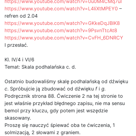
https://www.youtube.com/watch?v=0u0M4CMq7uI
https://www.youtube.com/watch?v=L4IiXtMPEY0
–
refren od 2.04
https://www.youtube.com/watch?v=GKkeDqJBlK8
https://www.youtube.com/watch?v=9PsvnTtcAt8
https://www.youtube.com/watch?v=CvFH_6DNRCY
I przesłać.
Kl. IV/4 i VI/6
Temat: Skala podhalańska c. d.
Ostatnio budowaliśmy skalę podhalańską od dźwięku
c
. Spróbujcie ją zbudować od dźwięku
f
i
g.
Podręcznik strona 88. Ćwiczenie 2 na tej stronie to
jest właśnie przykład błędnego zapisu, nie ma sensu
bemol przy kluczu, gdy potem jest wszędzie
skasowany.
Proszę się nauczyć śpiewać oba te ćwiczenia, 1
solmizacją, 2 słowami z graniem.