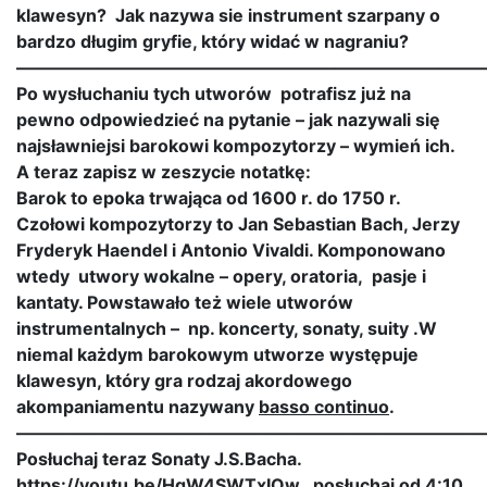
klawesyn? Jak nazywa sie instrument szarpany o
bardzo długim gryfie, który widać w nagraniu?
———————————————————————————
Po wysłuchaniu tych utworów potrafisz już na
pewno odpowiedzieć na pytanie – jak nazywali się
najsławniejsi barokowi kompozytorzy – wymień ich.
A teraz zapisz w zeszycie notatkę:
Barok to epoka trwająca od 1600 r. do 1750 r.
Czołowi kompozytorzy to Jan Sebastian Bach, Jerzy
Fryderyk Haendel i Antonio Vivaldi. Komponowano
wtedy utwory wokalne – opery, oratoria, pasje i
kantaty. Powstawało też wiele utworów
instrumentalnych – np. koncerty, sonaty, suity .W
niemal każdym barokowym utworze występuje
klawesyn, który gra rodzaj akordowego
akompaniamentu nazywany
basso continuo
.
———————————————————————————
Posłuchaj teraz Sonaty J.S.Bacha.
https://youtu.be/HgW4SWTxIQw posłuchaj od 4:10