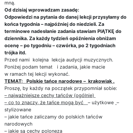
mną.
Od dzisiaj wprowadzam zasadę:
Odpowiedzi na pytania do danej lekcji przysyłamy do
końca tygodnia – najpóźniej do niedzieli. Za
terminowe nadesłanie zadania stawiam PIĄTKĘ do
dziennika. Za każdy tydzień opóźnienia obniżam
ocenę – po tygodniu – czwórka, po 2 tygodniach
trójka itd.
Przed nami kolejna lekcja audycji muzycznych.
Poniżej podam temat i zadania, jakie macie
w ramach tej lekcji wykonać.
TEMAT: Polskie tańce narodowe – krakowiak .
Proszę, by każdy na początek przypomniał sobie:
– najważniejsze cechy tańców (ogólnie)
– co to znaczy, że tańce mogą być
– użytkowe
–
stylizowane
– jakie tańce zaliczamy do polskich tańców
narodowych
– jakie są cechy poloneza