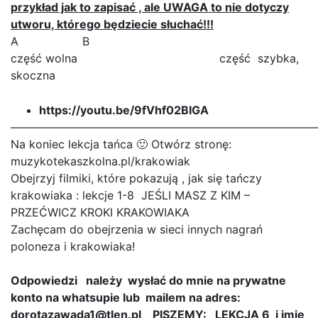
przykład jak to zapisać , ale UWAGA to nie dotyczy
utworu, którego będziecie słuchać!!!
A B
część wolna część szybka,
skoczna
https://youtu.be/9fVhf02BIGA
———————————————————————————
Na koniec lekcja tańca 🙂 Otwórz stronę:
muzykotekaszkolna.pl/krakowiak
Obejrzyj filmiki, które pokazują , jak się tańczy
krakowiaka : lekcje 1-8 JEŚLI MASZ Z KIM –
PRZEĆWICZ KROKI KRAKOWIAKA
Zachęcam do obejrzenia w sieci innych nagrań
poloneza i krakowiaka!
Odpowiedzi należy wysłać do mnie na prywatne
konto na whatsupie lub mailem na adres:
dorotazawada1@tlen.pl PISZEMY: LEKCJA 6 i imię