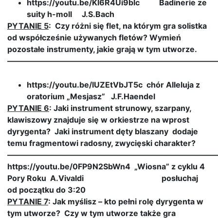
https://youtu.be/Kl6R4Ui9blc Badinerie ze
suity h-moll J.S.Bach
PYTANIE 5
: Czy różni się flet, na którym gra solistka
od współcześnie używanych fletów? Wymień
pozostałe instrumenty, jakie grają w tym utworze.
———————————————————————————
https://youtu.be/IUZEtVbJT5c chór Alleluja z
oratorium „Mesjasz” J.F.Haendel
PYTANIE 6
: Jaki instrument strunowy, szarpany,
klawiszowy znajduje się w orkiestrze na wprost
dyrygenta? Jaki instrument dęty blaszany dodaje
temu fragmentowi radosny, zwycięski charakter?
———————————————————————————
https://youtu.be/0FP9N2SbWn4 „Wiosna” z cyklu 4
Pory Roku A.Vivaldi posłuchaj
od początku do 3:20
PYTANIE 7
: Jak myślisz – kto pełni rolę dyrygenta w
tym utworze? Czy w tym utworze także gra