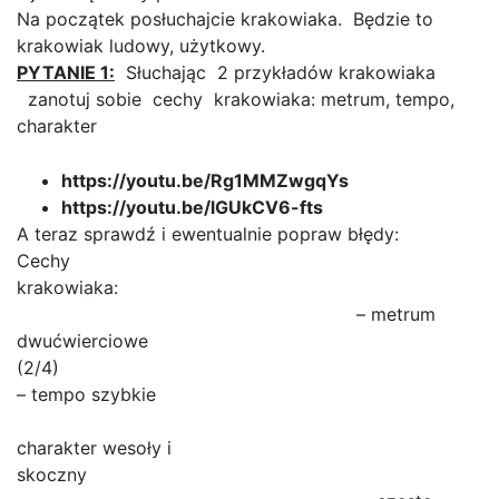
Na początek posłuchajcie krakowiaka. Będzie to
krakowiak ludowy, użytkowy.
PYTANIE 1:
Słuchając 2 przykładów krakowiaka
zanotuj sobie cechy krakowiaka: metrum, tempo,
charakter
https://youtu.be/Rg1MMZwgqYs
https://youtu.be/lGUkCV6-fts
A teraz sprawdź i ewentualnie popraw błędy:
Cechy
krakowia
– metrum
dwućwierciowe
(2
– tempo szybkie
charakter wesoły i
skoczn