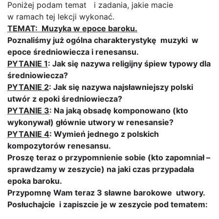
Poniżej podam temat i zadania, jakie macie
w ramach tej lekcji wykonać.
TEMAT: Muzyka w epoce baroku.
Poznaliśmy już ogólna charakterystykę muzyki w
epoce średniowiecza i renesansu.
PYTANIE 1
: Jak się nazywa religijny śpiew typowy dla
średniowiecza?
PYTANIE 2
: Jak się nazywa najsławniejszy polski
utwór z epoki średniowiecza?
PYTANIE 3
: Na jaką obsadę komponowano (kto
wykonywał) głównie utwory w renesansie?
PYTANIE 4
: Wymień jednego z polskich
kompozytorów renesansu.
Proszę teraz o przypomnienie sobie (kto zapomniał –
sprawdzamy w zeszycie) na jaki czas przypadała
epoka baroku.
Przypomnę Wam teraz 3 sławne barokowe utwory.
Posłuchajcie i zapiszcie je w zeszycie pod tematem: