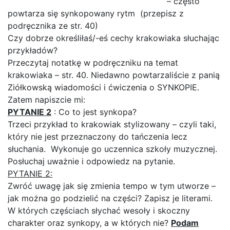
– często
powtarza się synkopowany rytm (przepisz z
podręcznika ze str. 40)
Czy dobrze określiłaś/-eś cechy krakowiaka słuchając
przykładów?
Przeczytaj notatkę w podręczniku na temat
krakowiaka – str. 40. Niedawno powtarzaliście z panią
Ziółkowską wiadomości i ćwiczenia o SYNKOPIE.
Zatem napiszcie mi:
PYTANIE 2
: Co to jest synkopa?
Trzeci przykład to krakowiak stylizowany – czyli taki,
który nie jest przeznaczony do tańczenia lecz
słuchania. Wykonuje go uczennica szkoły muzycznej.
Posłuchaj uważnie i odpowiedz na pytanie.
PYTANIE 2:
Zwróć uwagę jak się zmienia tempo w tym utworze –
jak można go podzielić na części? Zapisz je literami.
W których częściach słychać wesoły i skoczny
charakter oraz synkopy, a w których nie?
Podam