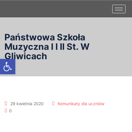
Państwowa Szkoła
Muzyczna I I II St. W
Gliwicach
Otwórz pasek narzędzi
29 kwietnia 2020
Komunikaty dla uczniów
0
Dla uczniów p. Doroty