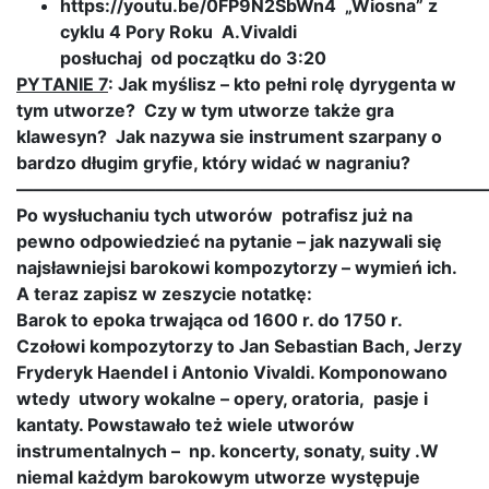
https://youtu.be/0FP9N2SbWn4 „Wiosna” z
cyklu 4 Pory Roku A.Vivaldi
posłuchaj od początku do 3:20
PYTANIE 7
: Jak myślisz – kto pełni rolę dyrygenta w
tym utworze? Czy w tym utworze także gra
klawesyn? Jak nazywa sie instrument szarpany o
bardzo długim gryfie, który widać w nagraniu?
———————————————————————————
Po wysłuchaniu tych utworów potrafisz już na
pewno odpowiedzieć na pytanie – jak nazywali się
najsławniejsi barokowi kompozytorzy – wymień ich.
A teraz zapisz w zeszycie notatkę:
Barok to epoka trwająca od 1600 r. do 1750 r.
Czołowi kompozytorzy to Jan Sebastian Bach, Jerzy
Fryderyk Haendel i Antonio Vivaldi. Komponowano
wtedy utwory wokalne – opery, oratoria, pasje i
kantaty. Powstawało też wiele utworów
instrumentalnych – np. koncerty, sonaty, suity .W
niemal każdym barokowym utworze występuje