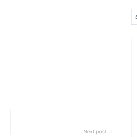
w i uczniów
 powinny odbywać się normalnie
 odwołanych lekcjach będziemy
łkowską odbywają się normalnie.
Godziny pracy sekretariatu w
dniach 16 i 24 kwietnia
Next post