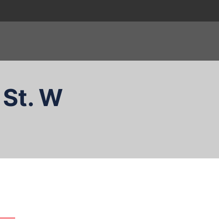
 St. W
zukaj…