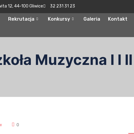
wita 12, 44-100 Gliwice
32 231 31 23
Rekrutacja
Konkursy
Galeria
Kontakt
oła Muzyczna I I II
S
w
0