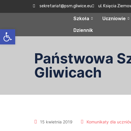
sekretariat@psm.gliwice.eu
ul. Księcia Ziemo
Szkoła
Uczniowie
Otwórz pasek narzędzi
Dziennik
Państwowa Szk
Gliwicach
15 kwietnia 2019
Komunikaty dla ucznió