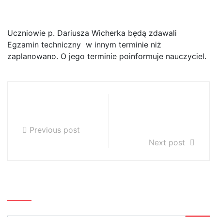
Dariusza Wicherka
Uczniowie p. Dariusza Wicherka będą zdawali
Egzamin techniczny w innym terminie niż
zaplanowano. O jego terminie poinformuje nauczyciel.
Uwaga Rodzice i
Informacja dla
Uczniowie
rodziców i
uczniów
Previous post
Next post
Szukaj…