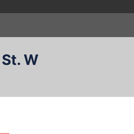
 St. W
zukaj…