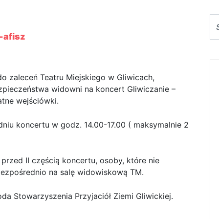
liwiczanom 23 maja 2017r.
-afisz
o zaleceń Teatru Miejskiego w Gliwicach,
pieczeństwa widowni na koncert Gliwiczanie –
tne wejściówki.
iu koncertu w godz. 14.00-17.00 ( maksymalnie 2
rzed II częścią koncertu, osoby, które nie
ezpośrednio na salę widowiskową TM.
a Stowarzyszenia Przyjaciół Ziemi Gliwickiej.