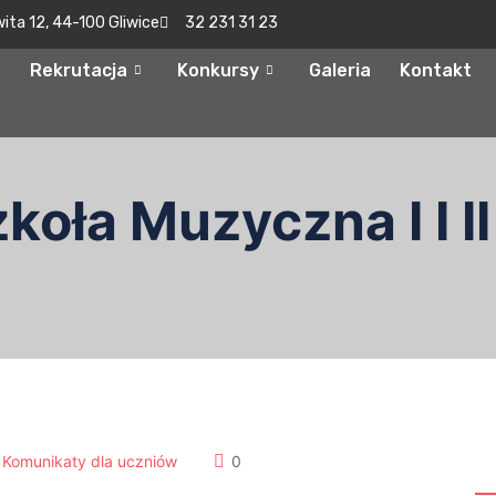
wita 12, 44-100 Gliwice
32 231 31 23
Rekrutacja
Konkursy
Galeria
Kontakt
oła Muzyczna I I II
S
,
Komunikaty dla uczniów
0