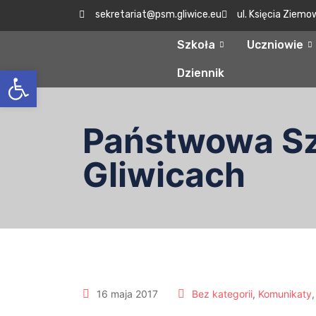
sekretariat@psm.gliwice.eu
ul. Księcia Ziemo
Szkoła
Uczniowie
Otwórz pasek narzędzi
Dziennik
Państwowa Szk
Gliwicach
16 maja 2017
Bez kategorii
,
Komunikaty