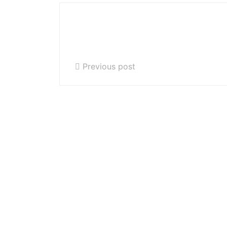
XI Ogólnopolski Konkurs Wokalny
im. Ludomira Różyckiego w
Gliwicach
Previous post