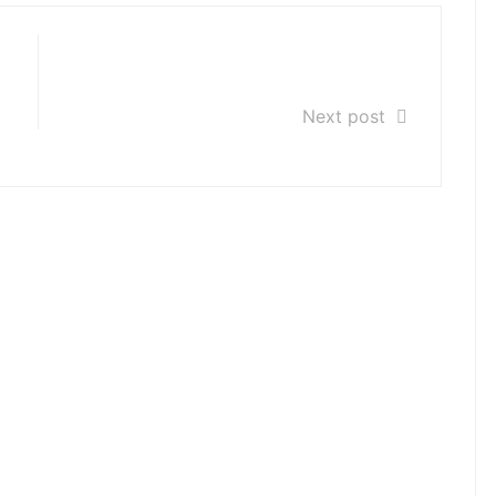
Koncert Gliwiczanie-Gliwiczanom
II część 26.05.2017r.
Next post