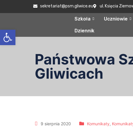
sekretariat@psm.gliwice.eu
ul. Księcia Ziemo
Szkoła
Uczniowie
Otwórz pasek narzędzi
Dziennik
Państwowa Szk
Gliwicach
9 sierpnia 2020
Komunikaty
,
Komunikat