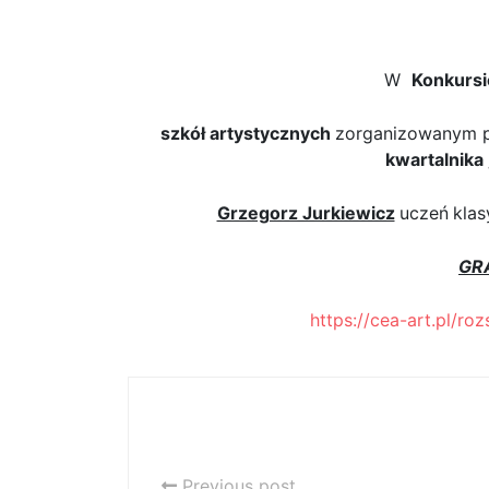
Uczeń naszej szkoły l
W
Konkursi
szkół artystycznych
zorganizowanym 
kwartalnika
Grzegorz Jurkiewicz
uczeń
klas
GR
https://cea-art.pl/ro
Dla uczniów p. Doroty Zawady –
lekcja nr 14
Previous post