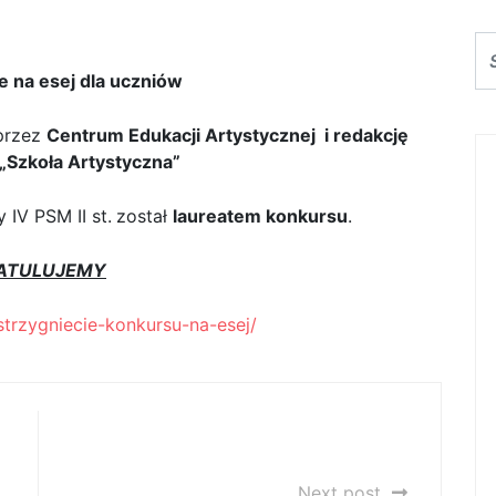
aureatem Konkursu na esej
e na esej dla uczniów
przez
Centrum Edukacji Artystycznej i redakcję
 „Szkoła Artystyczna”
y IV PSM II st.
został
laureatem konkursu
.
ATULUJEMY
zstrzygniecie-konkursu-na-esej/
Nagroda SPZG dla p. Joachima
Nowaka
Next post