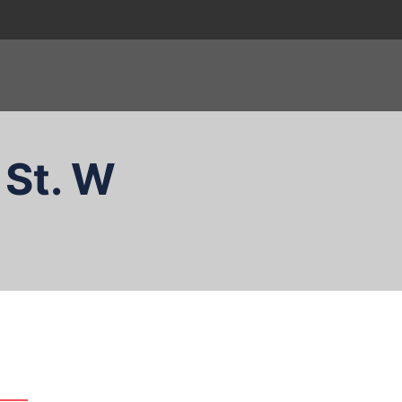
 St. W
zukaj…