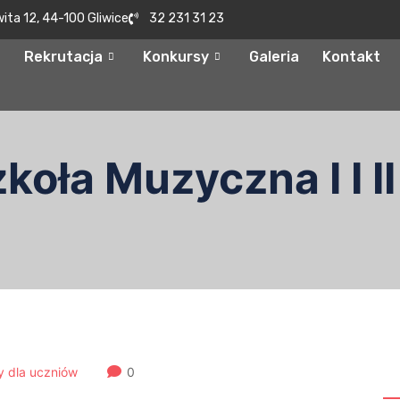
wita 12, 44-100 Gliwice
32 231 31 23
Rekrutacja
Konkursy
Galeria
Kontakt
oła Muzyczna I I II
S
y dla uczniów
0