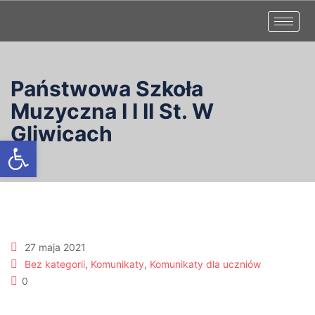
Państwowa Szkoła
Muzyczna I I II St. W
Gliwicach
Otwórz pasek narzędzi
27 maja 2021
Bez kategorii
,
Komunikaty
,
Komunikaty dla uczniów
0