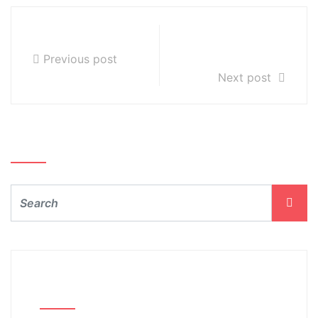
04.06.2021r.
Chór I st. 09 i
16.06.2021r.
Previous post
Next post
Szukaj…
Archiwum