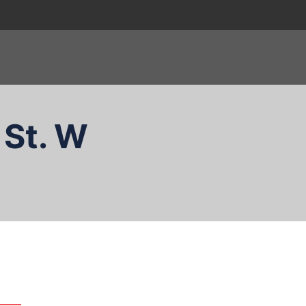
 St. W
zukaj…