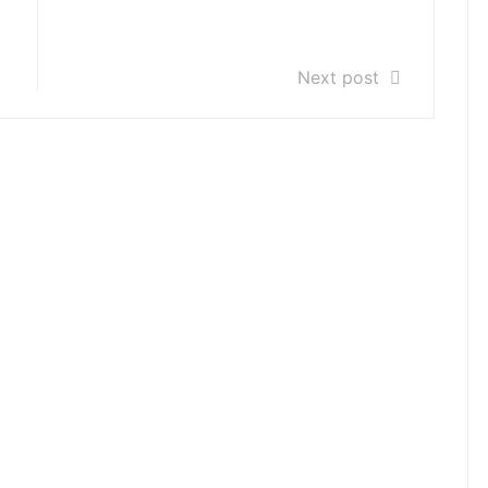
Przydział sal dla nauczycieli w
dniu 1 września 2020r.
Next post