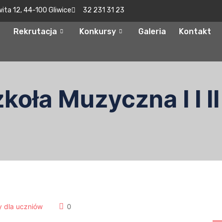
wita 12, 44-100 Gliwice
32 231 31 23
Rekrutacja
Konkursy
Galeria
Kontakt
oła Muzyczna I I II
S
 dla uczniów
0