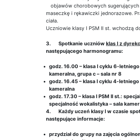
objawów chorobowych sugerujących i
maseczkę i rękawiczki jednorazowe. P
ciała.
Uczniowie klasy I PSM II st. wchodzą 
3.
Spotkanie uczniów
klas I z dyre
następującego harmonogramu:
godz. 16.00 – klasa I cyklu 6-letniego
kameralna, grupa c – sala nr 8
godz. 16.45 – klasa I cyklu 4-letniego
kameralna
godz. 17.30 – klasa I PSM II st.: spec
specjalność wokalistyka – sala kamer
4.
Każdy uczeń klasy I w czasie sp
następujące informacje:
przydział do grupy na zajęcia ogóln