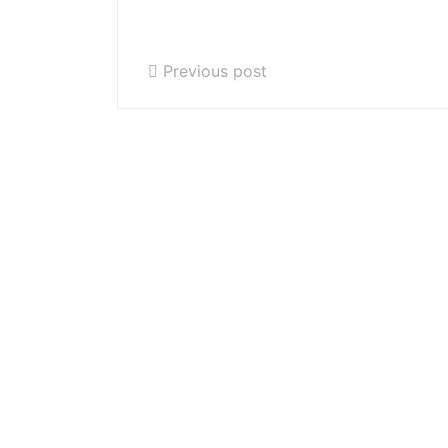
Plany lekcji i przydziały do
nauczyciela r. szk. 2020/2021
Previous post