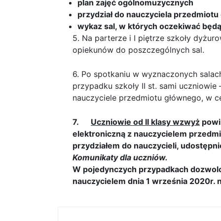
plan zajęć ogólnomuzycznych
przydział do nauczyciela przedmiot
wykaz sal, w których oczekiwać będ
5. Na parterze i I piętrze szkoły dyżur
opiekunów do poszczególnych sal.
6. Po spotkaniu w wyznaczonych salach,
przypadku szkoły II st. sami uczniowie
nauczyciele przedmiotu głównego, w ce
7.
Uczniowie od II klasy wzwyż
powin
elektroniczną z nauczycielem przedm
przydziałem do nauczycieli, udostępni
Komunikaty dla uczniów.
W pojedynczych przypadkach dozwolon
nauczycielem dnia 1 września 2020r. n