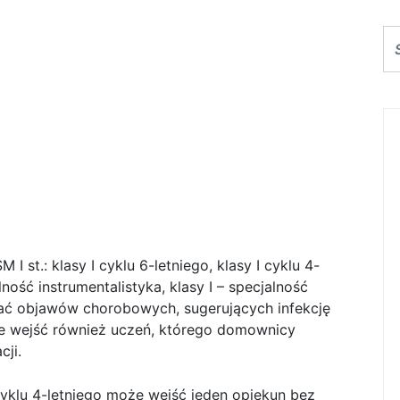
oku szkolnego 2020/2021
ycznej I i II st. im.
w Gliwicach
Uwaga!
u szkolnego 2020/2021
ycznej I i II st. im. Ludomira
ch wg następujących zasad:
I st.: klasy I cyklu 6-letniego, klasy I cyklu 4-
alność instrumentalistyka, klasy I – specjalność
ać objawów chorobowych, sugerujących infekcję
e wejść również uczeń, którego domownicy
cji.
 cyklu 4-letniego może wejść jeden opiekun bez