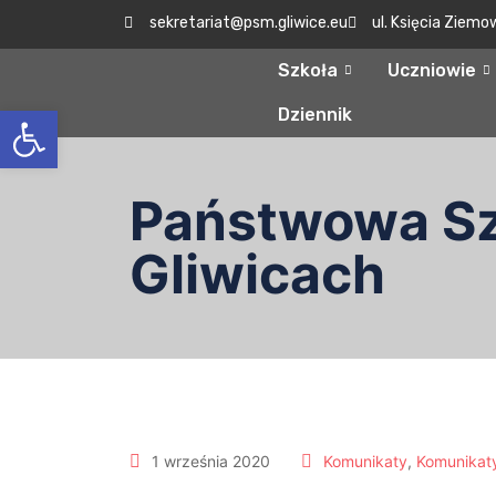
sekretariat@psm.gliwice.eu
ul. Księcia Ziemo
Szkoła
Uczniowie
Otwórz pasek narzędzi
Dziennik
Państwowa Szk
Gliwicach
1 września 2020
Komunikaty
,
Komunikaty