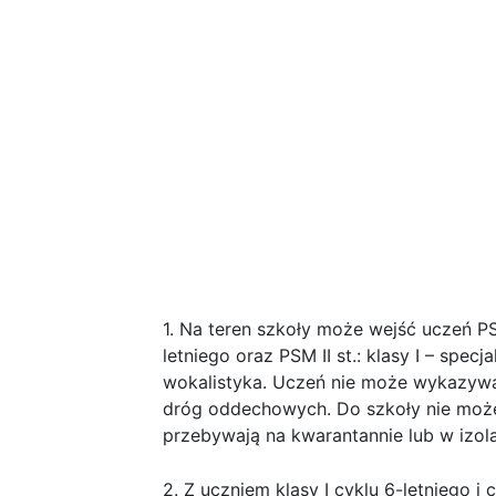
Uwaga! Rozpoczęcie r
w Państwowej Szkole Muz
Ludomira Różyckiego 
Rozpoczęcie rok
w Państwowej Szkole Muz
Różyckiego w Gliwica
1. Na teren szkoły może wejść uczeń PSM 
letniego oraz PSM II st.: klasy I – specj
wokalistyka. Uczeń nie może wykazyw
dróg oddechowych. Do szkoły nie moż
przebywają na kwarantannie lub w izola
2. Z uczniem klasy I cyklu 6-letniego i