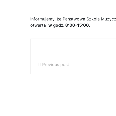
WAKACJE -godziny ot
Informujemy, że Państwowa Szkoła Muzyczna
otwarta
w godz. 8:00-15:00.
Uroczystość zakończenia roku
szkolnego 2016/2017
Previous post