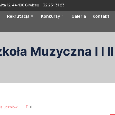
wita 12, 44-100 Gliwice
32 231 31 23
Rekrutacja
Konkursy
Galeria
Kontakt
oła Muzyczna I I II
S
la uczniów
0