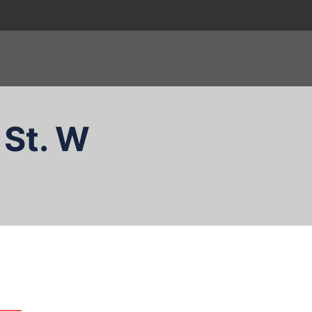
 St. W
zukaj…