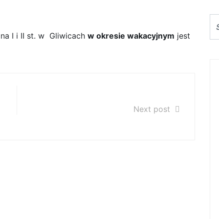
warcia
 I i II st. w Gliwicach
w okresie wakacyjnym
jest
CHÓR I st.
Next post