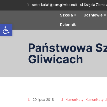
sekretariat@psm.gliwice.eu
ul. Księcia Ziemo
Szkoła
Uczniowie
Otwórz pasek narzędzi
Dziennik
Państwowa Szk
Gliwicach
20 lipca 2018
Komunikaty
,
Komunikaty d