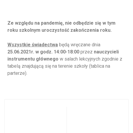
25.06.2021r.
Ze względu na pandemię, nie odbędzie się w tym
roku szkolnym uroczystość zakończenia roku.
Wszystkie świadectwa
będą wręczane dnia
25.06.2021r.
w godz. 14:00-18:00
przez
nauczycieli
instrumentu głównego
w salach lekcyjnych zgodnie z
tabelą znajdującą się na terenie szkoły (tablica na
parterze).
Zakończenie
Z głębokim
roku dla uczniów
żalem
kończących
informujemy…