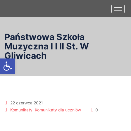
Państwowa Szkoła
Muzyczna I I II St. W
Gliwicach
Otwórz pasek narzędzi
22 czerwca 2021
Komunikaty
,
Komunikaty dla uczniów
0
Wręczanie świadectw